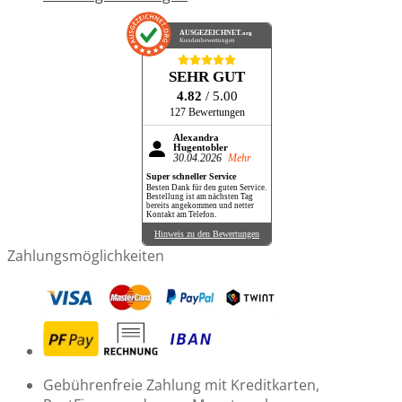
AUSGEZEICHNET
.org
Kundenbewertungen
SEHR GUT
4.82
/ 5.00
127 Bewertungen
Alexandra
Hugentobler
30.04.2026
Mehr
Super schneller Service
Besten Dank für den guten Service.
Bestellung ist am nächsten Tag
bereits angekommen und netter
Kontakt am Telefon.
Hinweis zu den Bewertungen
Zahlungsmöglichkeiten
Gebührenfreie Zahlung mit Kreditkarten,