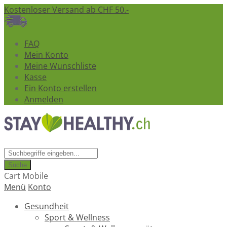
Kostenloser Versand ab CHF 50.-
FAQ
Mein Konto
Meine Wunschliste
Kasse
Ein Konto erstellen
Anmelden
Suche
Cart Mobile
Menü
Konto
Gesundheit
Sport & Wellness