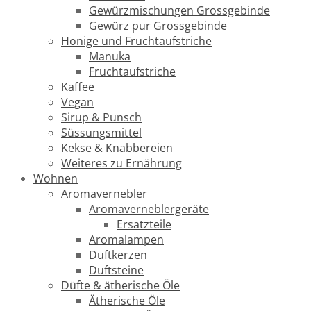
Gewürzmischungen Grossgebinde
Gewürz pur Grossgebinde
Honige und Fruchtaufstriche
Manuka
Fruchtaufstriche
Kaffee
Vegan
Sirup & Punsch
Süssungsmittel
Kekse & Knabbereien
Weiteres zu Ernährung
Wohnen
Aromavernebler
Aromaverneblergeräte
Ersatzteile
Aromalampen
Duftkerzen
Duftsteine
Düfte & ätherische Öle
Ätherische Öle