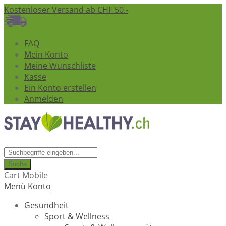
Kostenloser Versand ab CHF 50.-
FAQ
Mein Konto
Meine Wunschliste
Kasse
Ein Konto erstellen
Anmelden
Suche
Cart Mobile
Menü
Konto
Gesundheit
Sport & Wellness