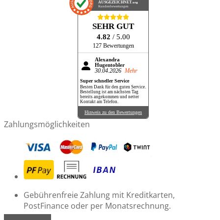
AUSGEZEICHNET
.org
Kundenbewertungen
SEHR GUT
4.82
/ 5.00
127 Bewertungen
Alexandra
Hugentobler
30.04.2026
Mehr
Super schneller Service
Besten Dank für den guten Service.
Bestellung ist am nächsten Tag
bereits angekommen und netter
Kontakt am Telefon.
Hinweis zu den Bewertungen
Zahlungsmöglichkeiten
Gebührenfreie Zahlung mit Kreditkarten,
PostFinance oder per Monatsrechnung.