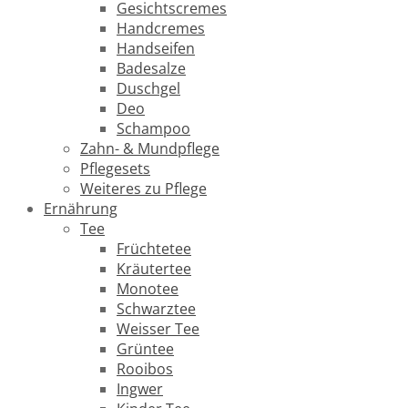
Gesichtscremes
Handcremes
Handseifen
Badesalze
Duschgel
Deo
Schampoo
Zahn- & Mundpflege
Pflegesets
Weiteres zu Pflege
Ernährung
Tee
Früchtetee
Kräutertee
Monotee
Schwarztee
Weisser Tee
Grüntee
Rooibos
Ingwer