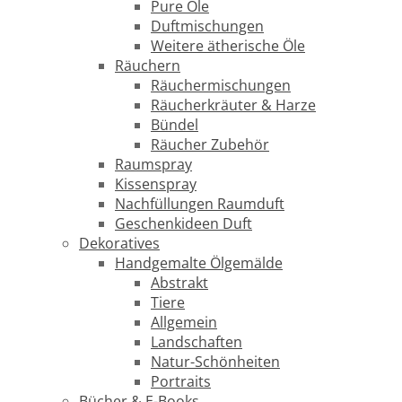
Pure Öle
Duftmischungen
Weitere ätherische Öle
Räuchern
Räuchermischungen
Räucherkräuter & Harze
Bündel
Räucher Zubehör
Raumspray
Kissenspray
Nachfüllungen Raumduft
Geschenkideen Duft
Dekoratives
Handgemalte Ölgemälde
Abstrakt
Tiere
Allgemein
Landschaften
Natur-Schönheiten
Portraits
Bücher & E-Books