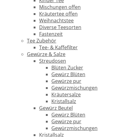
Kinder Tee
Mischungen offen
Kräutertee offen
Weihnachtstee
Diverse Teesorten
Fastenzeit
Tee Zubehör
Tee- & Kaffefilter
Gewürze & Salze
Streudosen
Blüten Zucker
Gewürz Blüten
Gewürze pur
Gewürzmischungen
Kräutersalze
Kristallsalz
Gewürz Beutel
Gewürz Blüten
Gewürze pur
Gewürzmischungen
Kristallsalz