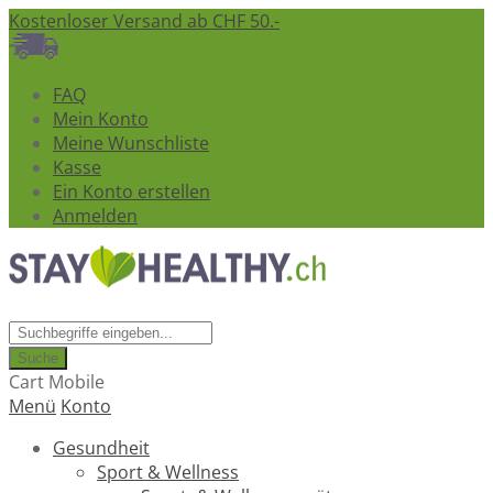
Kostenloser Versand ab CHF 50.-
FAQ
Mein Konto
Meine Wunschliste
Kasse
Ein Konto erstellen
Anmelden
Suche
Cart Mobile
Menü
Konto
Gesundheit
Sport & Wellness