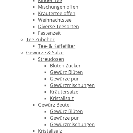
Kinder Tee
Mischungen offen
Kräutertee offen
Weihnachtstee
Diverse Teesorten
Fastenzeit
Tee Zubehör
Tee- & Kaffefilter
Gewürze & Salze
Streudosen
Blüten Zucker
Gewürz Blüten
Gewürze pur
Gewürzmischungen
Kräutersalze
Kristallsalz
Gewürz Beutel
Gewürz Blüten
Gewürze pur
Gewürzmischungen
Kristallsalz