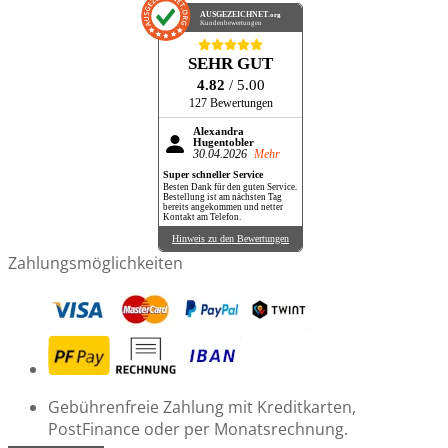
AUSGEZEICHNET
.org
Kundenbewertungen
SEHR GUT
4.82
/ 5.00
127 Bewertungen
Alexandra
Hugentobler
30.04.2026
Mehr
Super schneller Service
Besten Dank für den guten Service.
Bestellung ist am nächsten Tag
bereits angekommen und netter
Kontakt am Telefon.
Hinweis zu den Bewertungen
Zahlungsmöglichkeiten
Gebührenfreie Zahlung mit Kreditkarten,
PostFinance oder per Monatsrechnung.