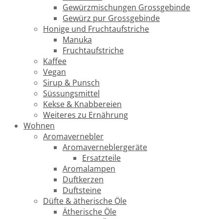
Gewürzmischungen Grossgebinde
Gewürz pur Grossgebinde
Honige und Fruchtaufstriche
Manuka
Fruchtaufstriche
Kaffee
Vegan
Sirup & Punsch
Süssungsmittel
Kekse & Knabbereien
Weiteres zu Ernährung
Wohnen
Aromavernebler
Aromaverneblergeräte
Ersatzteile
Aromalampen
Duftkerzen
Duftsteine
Düfte & ätherische Öle
Ätherische Öle