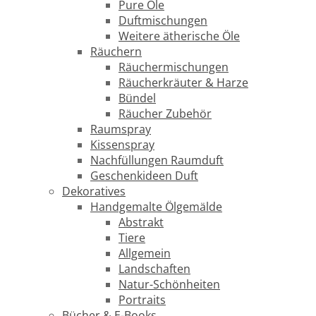
Pure Öle
Duftmischungen
Weitere ätherische Öle
Räuchern
Räuchermischungen
Räucherkräuter & Harze
Bündel
Räucher Zubehör
Raumspray
Kissenspray
Nachfüllungen Raumduft
Geschenkideen Duft
Dekoratives
Handgemalte Ölgemälde
Abstrakt
Tiere
Allgemein
Landschaften
Natur-Schönheiten
Portraits
Bücher & E-Books