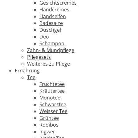
Gesichtscremes
Handcremes
Handseifen
Badesalze
Duschgel
Deo
Schampoo
Zahn- & Mundpflege
Pflegesets
Weiteres zu Pflege
Ernährung
Tee
Früchtetee
Kräutertee
Monotee
Schwarztee
Weisser Tee
Grüntee
Rooibos
Ingwer