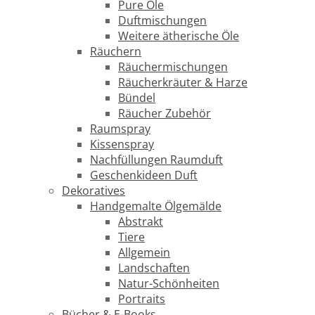
Pure Öle
Duftmischungen
Weitere ätherische Öle
Räuchern
Räuchermischungen
Räucherkräuter & Harze
Bündel
Räucher Zubehör
Raumspray
Kissenspray
Nachfüllungen Raumduft
Geschenkideen Duft
Dekoratives
Handgemalte Ölgemälde
Abstrakt
Tiere
Allgemein
Landschaften
Natur-Schönheiten
Portraits
Bücher & E-Books