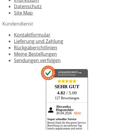
Datenschutz
Site Map
Kundendienst
Kontaktformular
Lieferung und Zahlung
Rückgaberichtlinien
Meine Bestellungen
Sendungen verfolgen
AUSGEZEICHNET
.org
Kundenbewertungen
SEHR GUT
4.82
/ 5.00
127 Bewertungen
Alexandra
Hugentobler
30.04.2026
Mehr
Super schneller Service
Besten Dank für den guten Service.
Bestellung ist am nächsten Tag
bereits angekommen und netter