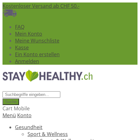
Kostenloser Versand ab CHF 50.-
FAQ
Mein Konto
Meine Wunschliste
Kasse
Ein Konto erstellen
Anmelden
Suche
Cart Mobile
Menü
Konto
Gesundheit
Sport & Wellness