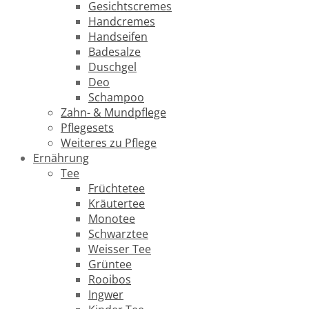
Gesichtscremes
Handcremes
Handseifen
Badesalze
Duschgel
Deo
Schampoo
Zahn- & Mundpflege
Pflegesets
Weiteres zu Pflege
Ernährung
Tee
Früchtetee
Kräutertee
Monotee
Schwarztee
Weisser Tee
Grüntee
Rooibos
Ingwer