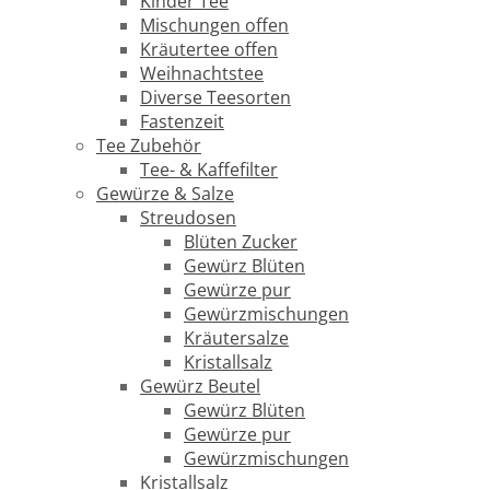
Kinder Tee
Mischungen offen
Kräutertee offen
Weihnachtstee
Diverse Teesorten
Fastenzeit
Tee Zubehör
Tee- & Kaffefilter
Gewürze & Salze
Streudosen
Blüten Zucker
Gewürz Blüten
Gewürze pur
Gewürzmischungen
Kräutersalze
Kristallsalz
Gewürz Beutel
Gewürz Blüten
Gewürze pur
Gewürzmischungen
Kristallsalz