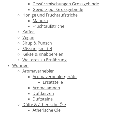
Gewürzmischungen Grossgebinde
Gewürz pur Grossgebinde
Honige und Fruchtaufstriche
Manuka
Fruchtaufstriche
Kaffee
Vegan
Sirup & Punsch
Süssungsmittel
Kekse & Knabbereien
Weiteres zu Ernährung
Wohnen
Aromavernebler
Aromaverneblergeräte
Ersatzteile
Aromalampen
Duftkerzen
Duftsteine
Düfte & ätherische Öle
Ätherische Öle