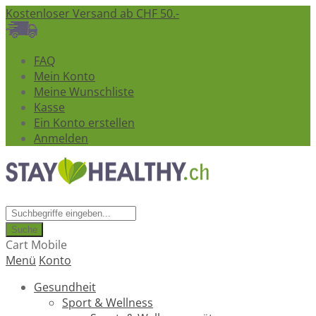
Kostenloser Versand ab CHF 50.-
FAQ
Mein Konto
Meine Wunschliste
Kasse
Ein Konto erstellen
Anmelden
Suche
Cart Mobile
Menü
Konto
Gesundheit
Sport & Wellness