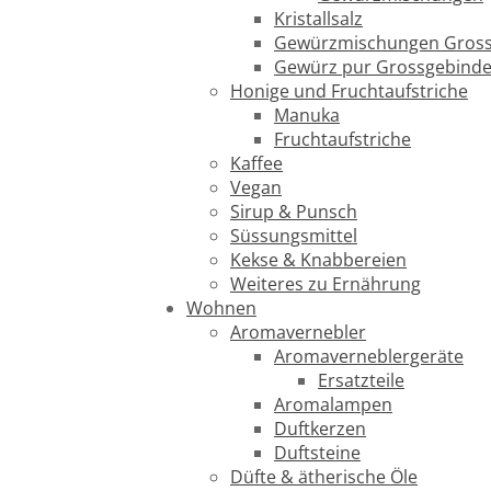
Kristallsalz
Gewürzmischungen Gross
Gewürz pur Grossgebind
Honige und Fruchtaufstriche
Manuka
Fruchtaufstriche
Kaffee
Vegan
Sirup & Punsch
Süssungsmittel
Kekse & Knabbereien
Weiteres zu Ernährung
Wohnen
Aromavernebler
Aromaverneblergeräte
Ersatzteile
Aromalampen
Duftkerzen
Duftsteine
Düfte & ätherische Öle