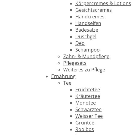
Körpercremes & Lotions
Gesichtscremes
Handcremes
Handseifen
Badesalze
Duschgel
Deo
Schampoo
Zahn- & Mundpflege
Pflegesets
Weiteres zu Pflege
Ernährung
Tee
Früchtetee
Kräutertee
Monotee
Schwarztee
Weisser Tee
Grüntee
Rooibos