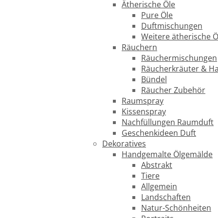
Ätherische Öle
Pure Öle
Duftmischungen
Weitere ätherische Ö
Räuchern
Räuchermischungen
Räucherkräuter & H
Bündel
Räucher Zubehör
Raumspray
Kissenspray
Nachfüllungen Raumduft
Geschenkideen Duft
Dekoratives
Handgemalte Ölgemälde
Abstrakt
Tiere
Allgemein
Landschaften
Natur-Schönheiten