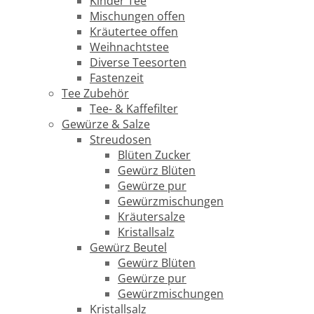
Kinder Tee
Mischungen offen
Kräutertee offen
Weihnachtstee
Diverse Teesorten
Fastenzeit
Tee Zubehör
Tee- & Kaffefilter
Gewürze & Salze
Streudosen
Blüten Zucker
Gewürz Blüten
Gewürze pur
Gewürzmischungen
Kräutersalze
Kristallsalz
Gewürz Beutel
Gewürz Blüten
Gewürze pur
Gewürzmischungen
Kristallsalz