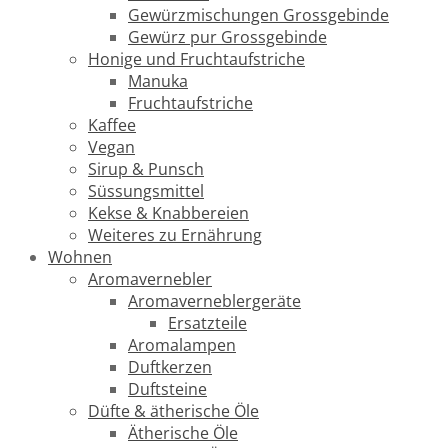
Gewürzmischungen Grossgebinde
Gewürz pur Grossgebinde
Honige und Fruchtaufstriche
Manuka
Fruchtaufstriche
Kaffee
Vegan
Sirup & Punsch
Süssungsmittel
Kekse & Knabbereien
Weiteres zu Ernährung
Wohnen
Aromavernebler
Aromaverneblergeräte
Ersatzteile
Aromalampen
Duftkerzen
Duftsteine
Düfte & ätherische Öle
Ätherische Öle