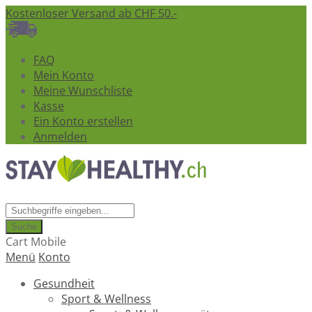
Kostenloser Versand ab CHF 50.-
FAQ
Mein Konto
Meine Wunschliste
Kasse
Ein Konto erstellen
Anmelden
Suche
Cart Mobile
Menü
Konto
Gesundheit
Sport & Wellness