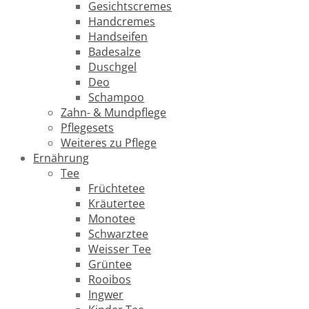
Gesichtscremes
Handcremes
Handseifen
Badesalze
Duschgel
Deo
Schampoo
Zahn- & Mundpflege
Pflegesets
Weiteres zu Pflege
Ernährung
Tee
Früchtetee
Kräutertee
Monotee
Schwarztee
Weisser Tee
Grüntee
Rooibos
Ingwer