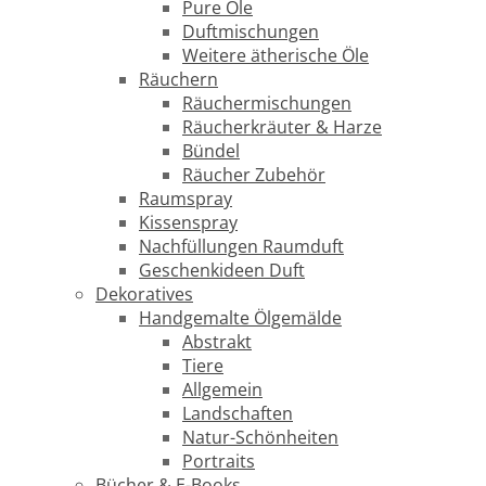
Pure Öle
Duftmischungen
Weitere ätherische Öle
Räuchern
Räuchermischungen
Räucherkräuter & Harze
Bündel
Räucher Zubehör
Raumspray
Kissenspray
Nachfüllungen Raumduft
Geschenkideen Duft
Dekoratives
Handgemalte Ölgemälde
Abstrakt
Tiere
Allgemein
Landschaften
Natur-Schönheiten
Portraits
Bücher & E-Books