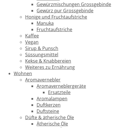
Gewürzmischungen Grossgebinde
Gewürz pur Grossgebinde
Honige und Fruchtaufstriche
Manuka
Fruchtaufstriche
Kaffee
Vegan
Sirup & Punsch
Süssungsmittel
Kekse & Knabbereien
Weiteres zu Ernährung
Wohnen
Aromavernebler
Aromaverneblergeräte
Ersatzteile
Aromalampen
Duftkerzen
Duftsteine
Düfte & ätherische Öle
Ätherische Öle