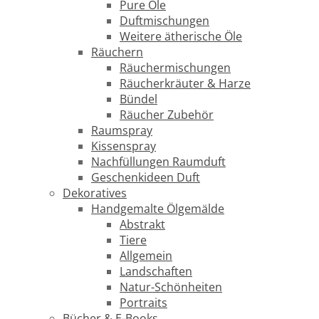
Pure Öle
Duftmischungen
Weitere ätherische Öle
Räuchern
Räuchermischungen
Räucherkräuter & Harze
Bündel
Räucher Zubehör
Raumspray
Kissenspray
Nachfüllungen Raumduft
Geschenkideen Duft
Dekoratives
Handgemalte Ölgemälde
Abstrakt
Tiere
Allgemein
Landschaften
Natur-Schönheiten
Portraits
Bücher & E-Books