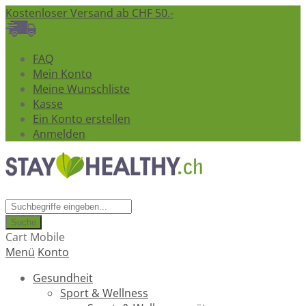
Kostenloser Versand ab CHF 50.-
FAQ
Mein Konto
Meine Wunschliste
Kasse
Ein Konto erstellen
Anmelden
Suche
Cart Mobile
Menü
Konto
Gesundheit
Sport & Wellness