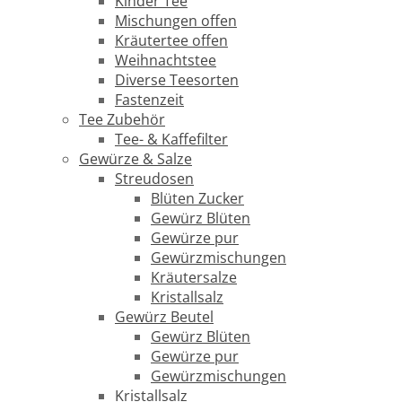
Kinder Tee
Mischungen offen
Kräutertee offen
Weihnachtstee
Diverse Teesorten
Fastenzeit
Tee Zubehör
Tee- & Kaffefilter
Gewürze & Salze
Streudosen
Blüten Zucker
Gewürz Blüten
Gewürze pur
Gewürzmischungen
Kräutersalze
Kristallsalz
Gewürz Beutel
Gewürz Blüten
Gewürze pur
Gewürzmischungen
Kristallsalz