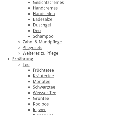
Gesichtscremes
Handcremes
Handseifen
Badesalze
Duschgel
Deo
Schampoo
Zahn- & Mundpflege
Pflegesets
Weiteres zu Pflege
Ernährung
Tee
Früchtetee
Kräutertee
Monotee
Schwarztee
Weisser Tee
Grüntee
Rooibos
Ingwer