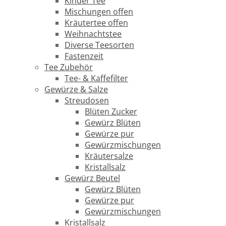
Kinder Tee
Mischungen offen
Kräutertee offen
Weihnachtstee
Diverse Teesorten
Fastenzeit
Tee Zubehör
Tee- & Kaffefilter
Gewürze & Salze
Streudosen
Blüten Zucker
Gewürz Blüten
Gewürze pur
Gewürzmischungen
Kräutersalze
Kristallsalz
Gewürz Beutel
Gewürz Blüten
Gewürze pur
Gewürzmischungen
Kristallsalz