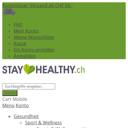
Kostenloser Versand ab CHF 50.-
FAQ
Mein Konto
Meine Wunschliste
Kasse
Ein Konto erstellen
Anmelden
Suche
Cart Mobile
Menü
Konto
Gesundheit
Sport & Wellness