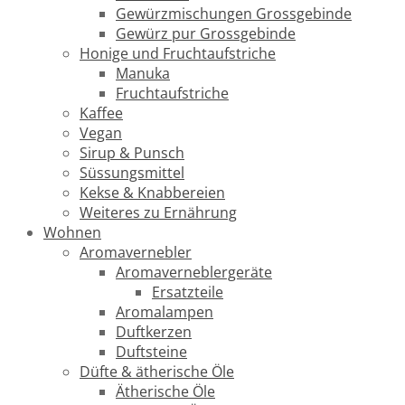
Gewürzmischungen Grossgebinde
Gewürz pur Grossgebinde
Honige und Fruchtaufstriche
Manuka
Fruchtaufstriche
Kaffee
Vegan
Sirup & Punsch
Süssungsmittel
Kekse & Knabbereien
Weiteres zu Ernährung
Wohnen
Aromavernebler
Aromaverneblergeräte
Ersatzteile
Aromalampen
Duftkerzen
Duftsteine
Düfte & ätherische Öle
Ätherische Öle