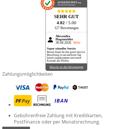
AUSGEZEICHNET
.org
Kundenbewertungen
SEHR GUT
4.82
/ 5.00
127 Bewertungen
Alexandra
Hugentobler
30.04.2026
Mehr
Super schneller Service
Besten Dank für den guten Service.
Bestellung ist am nächsten Tag
bereits angekommen und netter
Kontakt am Telefon.
Hinweis zu den Bewertungen
Zahlungsmöglichkeiten
Gebührenfreie Zahlung mit Kreditkarten,
PostFinance oder per Monatsrechnung.