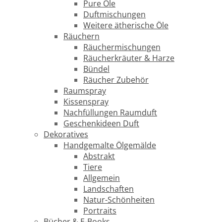
Pure Öle
Duftmischungen
Weitere ätherische Öle
Räuchern
Räuchermischungen
Räucherkräuter & Harze
Bündel
Räucher Zubehör
Raumspray
Kissenspray
Nachfüllungen Raumduft
Geschenkideen Duft
Dekoratives
Handgemalte Ölgemälde
Abstrakt
Tiere
Allgemein
Landschaften
Natur-Schönheiten
Portraits
Bücher & E-Books