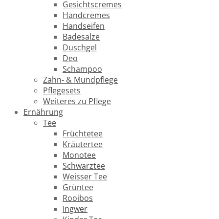
Gesichtscremes
Handcremes
Handseifen
Badesalze
Duschgel
Deo
Schampoo
Zahn- & Mundpflege
Pflegesets
Weiteres zu Pflege
Ernährung
Tee
Früchtetee
Kräutertee
Monotee
Schwarztee
Weisser Tee
Grüntee
Rooibos
Ingwer