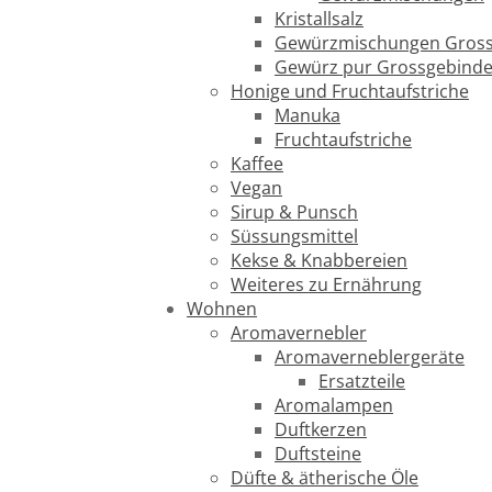
Kristallsalz
Gewürzmischungen Gross
Gewürz pur Grossgebind
Honige und Fruchtaufstriche
Manuka
Fruchtaufstriche
Kaffee
Vegan
Sirup & Punsch
Süssungsmittel
Kekse & Knabbereien
Weiteres zu Ernährung
Wohnen
Aromavernebler
Aromaverneblergeräte
Ersatzteile
Aromalampen
Duftkerzen
Duftsteine
Düfte & ätherische Öle