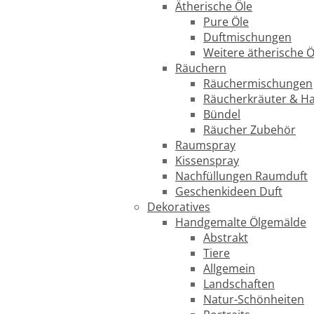
Ätherische Öle
Pure Öle
Duftmischungen
Weitere ätherische Ö
Räuchern
Räuchermischungen
Räucherkräuter & H
Bündel
Räucher Zubehör
Raumspray
Kissenspray
Nachfüllungen Raumduft
Geschenkideen Duft
Dekoratives
Handgemalte Ölgemälde
Abstrakt
Tiere
Allgemein
Landschaften
Natur-Schönheiten