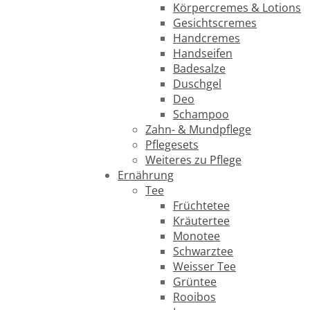
Körpercremes & Lotions
Gesichtscremes
Handcremes
Handseifen
Badesalze
Duschgel
Deo
Schampoo
Zahn- & Mundpflege
Pflegesets
Weiteres zu Pflege
Ernährung
Tee
Früchtetee
Kräutertee
Monotee
Schwarztee
Weisser Tee
Grüntee
Rooibos