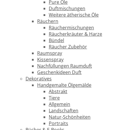
Pure Öle
Duftmischungen
Weitere ätherische Öle
Räuchern
Räuchermischungen
Räucherkräuter & Harze
Bündel
Räucher Zubehör
Raumspray
Kissenspray
Nachfüllungen Raumduft
Geschenkideen Duft
Dekoratives
Handgemalte Ölgemälde
Abstrakt
Tiere
Allgemein
Landschaften
Natur-Schönheiten
Portraits
Bücher & E-Books