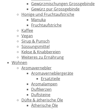
Gewürzmischungen Grossgebinde
Gewürz pur Grossgebinde
Honige und Fruchtaufstriche
Manuka
Fruchtaufstriche
Kaffee
Vegan
Sirup & Punsch
Süssungsmittel
Kekse & Knabbereien
Weiteres zu Ernährung
Wohnen
Aromavernebler
Aromaverneblergeräte
Ersatzteile
Aromalampen
Duftkerzen
Duftsteine
Düfte & ätherische Öle
Ätherische Öle