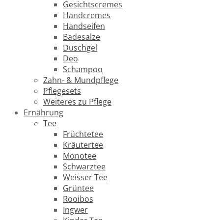
Gesichtscremes
Handcremes
Handseifen
Badesalze
Duschgel
Deo
Schampoo
Zahn- & Mundpflege
Pflegesets
Weiteres zu Pflege
Ernährung
Tee
Früchtetee
Kräutertee
Monotee
Schwarztee
Weisser Tee
Grüntee
Rooibos
Ingwer