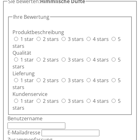
Sie bewerten:
Himmlische Düfte
Ihre Bewertung
Produktbeschreibung
1 star
2 stars
3 stars
4 stars
5
stars
Qualität
1 star
2 stars
3 stars
4 stars
5
stars
Lieferung
1 star
2 stars
3 stars
4 stars
5
stars
Kundenservice
1 star
2 stars
3 stars
4 stars
5
stars
Benutzername
E-Mailadresse
Zusammenfassung