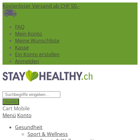
Kostenloser Versand ab CHF 50.-
FAQ
Mein Konto
Meine Wunschliste
Kasse
Ein Konto erstellen
Anmelden
Suche
Cart Mobile
Menü
Konto
Gesundheit
Sport & Wellness