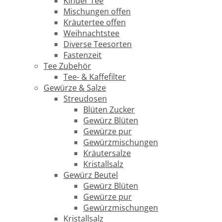
Kinder Tee
Mischungen offen
Kräutertee offen
Weihnachtstee
Diverse Teesorten
Fastenzeit
Tee Zubehör
Tee- & Kaffefilter
Gewürze & Salze
Streudosen
Blüten Zucker
Gewürz Blüten
Gewürze pur
Gewürzmischungen
Kräutersalze
Kristallsalz
Gewürz Beutel
Gewürz Blüten
Gewürze pur
Gewürzmischungen
Kristallsalz