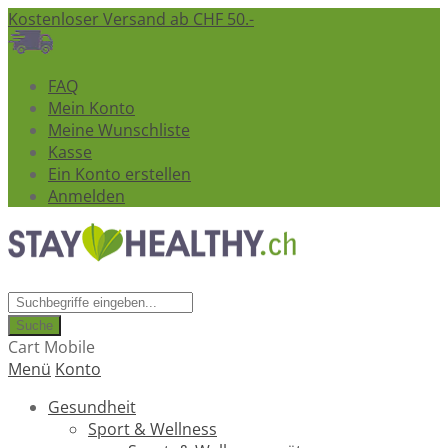
Kostenloser Versand ab CHF 50.-
FAQ
Mein Konto
Meine Wunschliste
Kasse
Ein Konto erstellen
Anmelden
Suche
Cart Mobile
Menü
Konto
Gesundheit
Sport & Wellness