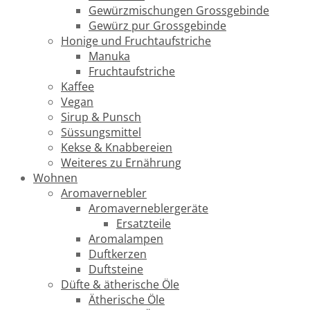
Gewürzmischungen Grossgebinde
Gewürz pur Grossgebinde
Honige und Fruchtaufstriche
Manuka
Fruchtaufstriche
Kaffee
Vegan
Sirup & Punsch
Süssungsmittel
Kekse & Knabbereien
Weiteres zu Ernährung
Wohnen
Aromavernebler
Aromaverneblergeräte
Ersatzteile
Aromalampen
Duftkerzen
Duftsteine
Düfte & ätherische Öle
Ätherische Öle