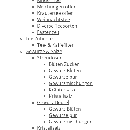
Kinder Tee
Mischungen offen
Kräutertee offen
Weihnachtstee
Diverse Teesorten
Fastenzeit
Tee Zubehör
Tee- & Kaffefilter
Gewürze & Salze
Streudosen
Blüten Zucker
Gewürz Blüten
Gewürze pur
Gewürzmischungen
Kräutersalze
Kristallsalz
Gewürz Beutel
Gewürz Blüten
Gewürze pur
Gewürzmischungen
Kristallsalz