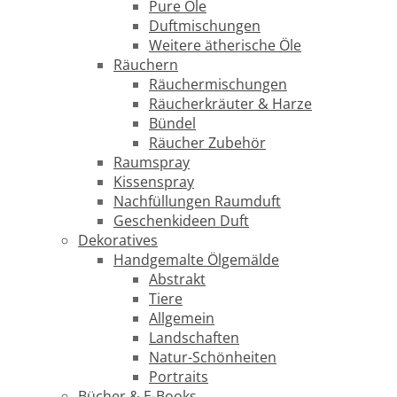
Pure Öle
Duftmischungen
Weitere ätherische Öle
Räuchern
Räuchermischungen
Räucherkräuter & Harze
Bündel
Räucher Zubehör
Raumspray
Kissenspray
Nachfüllungen Raumduft
Geschenkideen Duft
Dekoratives
Handgemalte Ölgemälde
Abstrakt
Tiere
Allgemein
Landschaften
Natur-Schönheiten
Portraits
Bücher & E-Books