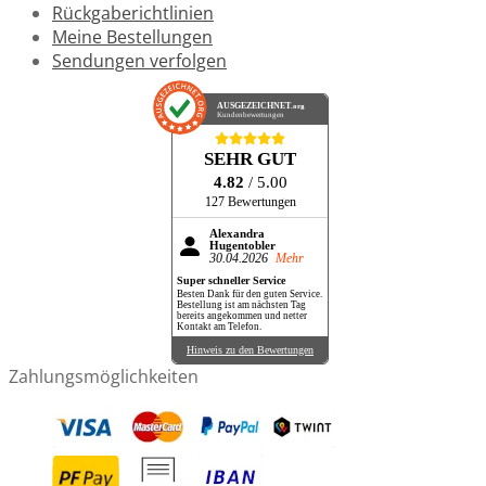
Rückgaberichtlinien
Meine Bestellungen
Sendungen verfolgen
AUSGEZEICHNET
.org
Kundenbewertungen
SEHR GUT
4.82
/ 5.00
127 Bewertungen
Alexandra
Hugentobler
30.04.2026
Mehr
Super schneller Service
Besten Dank für den guten Service.
Bestellung ist am nächsten Tag
bereits angekommen und netter
Kontakt am Telefon.
Hinweis zu den Bewertungen
Zahlungsmöglichkeiten