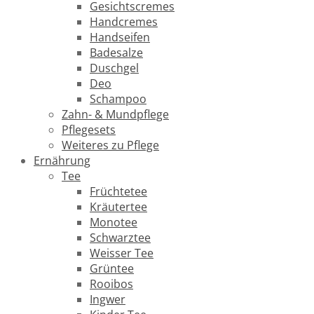
Gesichtscremes
Handcremes
Handseifen
Badesalze
Duschgel
Deo
Schampoo
Zahn- & Mundpflege
Pflegesets
Weiteres zu Pflege
Ernährung
Tee
Früchtetee
Kräutertee
Monotee
Schwarztee
Weisser Tee
Grüntee
Rooibos
Ingwer