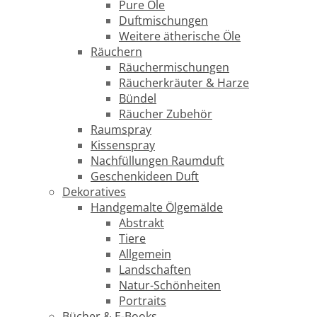
Pure Öle
Duftmischungen
Weitere ätherische Öle
Räuchern
Räuchermischungen
Räucherkräuter & Harze
Bündel
Räucher Zubehör
Raumspray
Kissenspray
Nachfüllungen Raumduft
Geschenkideen Duft
Dekoratives
Handgemalte Ölgemälde
Abstrakt
Tiere
Allgemein
Landschaften
Natur-Schönheiten
Portraits
Bücher & E-Books