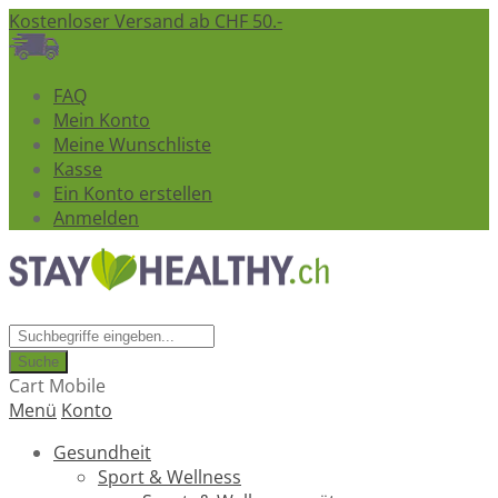
Kostenloser Versand ab CHF 50.-
FAQ
Mein Konto
Meine Wunschliste
Kasse
Ein Konto erstellen
Anmelden
Suche
Cart Mobile
Menü
Konto
Gesundheit
Sport & Wellness