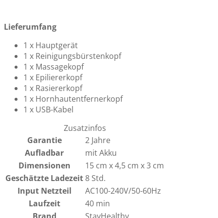
Lieferumfang
1 x Hauptgerät
1 x Reinigungsbürstenkopf
1 x Massagekopf
1 x Epiliererkopf
1 x Rasiererkopf
1 x Hornhautentfernerkopf
1 x USB-Kabel
Zusatzinfos
Garantie
2 Jahre
Aufladbar
mit Akku
Dimensionen
15 cm x 4,5 cm x 3 cm
Geschätzte Ladezeit
8 Std.
Input Netzteil
AC100-240V/50-60Hz
Laufzeit
40 min
Brand
StayHealthy