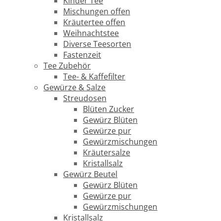
Kinder Tee
Mischungen offen
Kräutertee offen
Weihnachtstee
Diverse Teesorten
Fastenzeit
Tee Zubehör
Tee- & Kaffefilter
Gewürze & Salze
Streudosen
Blüten Zucker
Gewürz Blüten
Gewürze pur
Gewürzmischungen
Kräutersalze
Kristallsalz
Gewürz Beutel
Gewürz Blüten
Gewürze pur
Gewürzmischungen
Kristallsalz