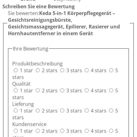
Schreiben Sie eine Bewertung
Sie bewerten:
Keda 5-in-1 Körperpflegegerät –
Gesichtsreinigungsbürste,
Gesichtsmassagegerät, Epilierer, Rasierer und
Hornhautentferner in einem Gerät
Ihre Bewertung
Produktbeschreibung
1 star
2 stars
3 stars
4 stars
5
stars
Qualität
1 star
2 stars
3 stars
4 stars
5
stars
Lieferung
1 star
2 stars
3 stars
4 stars
5
stars
Kundenservice
1 star
2 stars
3 stars
4 stars
5