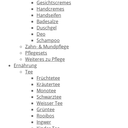
Gesichtscremes
Handcremes
Handseifen
Badesalze
Duschgel
Deo
Schampoo
Zahn- & Mundpflege
Pflegesets
Weiteres zu Pflege
Ernährung
Tee
Früchtetee
Kräutertee
Monotee
Schwarztee
Weisser Tee
Grüntee
Rooibos
Ingwer