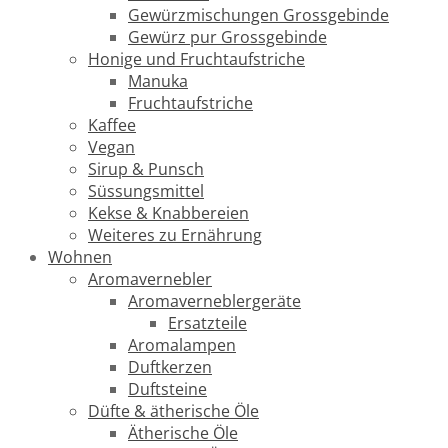
Gewürzmischungen Grossgebinde
Gewürz pur Grossgebinde
Honige und Fruchtaufstriche
Manuka
Fruchtaufstriche
Kaffee
Vegan
Sirup & Punsch
Süssungsmittel
Kekse & Knabbereien
Weiteres zu Ernährung
Wohnen
Aromavernebler
Aromaverneblergeräte
Ersatzteile
Aromalampen
Duftkerzen
Duftsteine
Düfte & ätherische Öle
Ätherische Öle