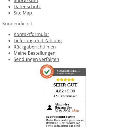
Impressum
Datenschutz
Site Map
Kundendienst
Kontaktformular
Lieferung und Zahlung
Rückgaberichtlinien
Meine Bestellungen
Sendungen verfolgen
AUSGEZEICHNET
.org
Kundenbewertungen
SEHR GUT
4.82
/ 5.00
127 Bewertungen
Alexandra
Hugentobler
30.04.2026
Mehr
Super schneller Service
Besten Dank für den guten Service.
Bestellung ist am nächsten Tag
bereits angekommen und netter