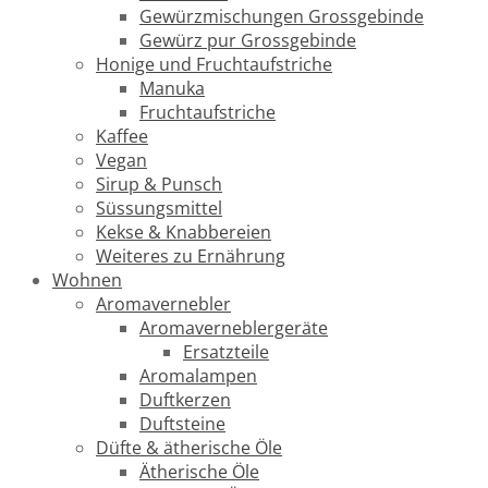
Gewürzmischungen Grossgebinde
Gewürz pur Grossgebinde
Honige und Fruchtaufstriche
Manuka
Fruchtaufstriche
Kaffee
Vegan
Sirup & Punsch
Süssungsmittel
Kekse & Knabbereien
Weiteres zu Ernährung
Wohnen
Aromavernebler
Aromaverneblergeräte
Ersatzteile
Aromalampen
Duftkerzen
Duftsteine
Düfte & ätherische Öle
Ätherische Öle