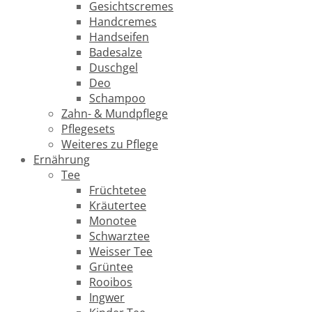
Gesichtscremes
Handcremes
Handseifen
Badesalze
Duschgel
Deo
Schampoo
Zahn- & Mundpflege
Pflegesets
Weiteres zu Pflege
Ernährung
Tee
Früchtetee
Kräutertee
Monotee
Schwarztee
Weisser Tee
Grüntee
Rooibos
Ingwer