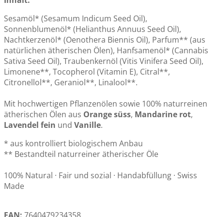
Sesamöl* (Sesamum Indicum Seed Oil),
Sonnenblumenöl* (Helianthus Annuus Seed Oil),
Nachtkerzenöl* (Oenothera Biennis Oil), Parfum** (aus
natürlichen ätherischen Ölen), Hanfsamenöl* (Cannabis
Sativa Seed Oil), Traubenkernöl (Vitis Vinifera Seed Oil),
Limonene**, Tocopherol (Vitamin E), Citral**,
Citronellol**, Geraniol**, Linalool**.
Mit hochwertigen Pflanzenölen sowie 100% naturreinen
ätherischen Ölen aus
Orange süss
,
Mandarine rot
,
Lavendel fein
und
Vanille
.
* aus kontrolliert biologischem Anbau
** Bestandteil naturreiner ätherischer Öle
100% Natural · Fair und sozial · Handabfüllung · Swiss
Made
EAN:
7640479234358