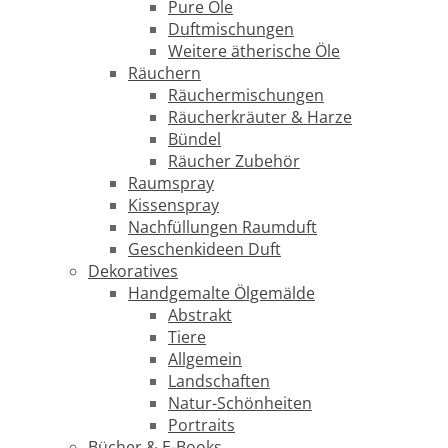
Pure Öle
Duftmischungen
Weitere ätherische Öle
Räuchern
Räuchermischungen
Räucherkräuter & Harze
Bündel
Räucher Zubehör
Raumspray
Kissenspray
Nachfüllungen Raumduft
Geschenkideen Duft
Dekoratives
Handgemalte Ölgemälde
Abstrakt
Tiere
Allgemein
Landschaften
Natur-Schönheiten
Portraits
Bücher & E-Books