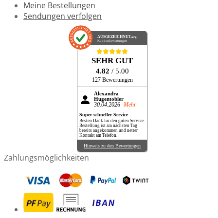
Meine Bestellungen
Sendungen verfolgen
AUSGEZEICHNET
.org
Kundenbewertungen
SEHR GUT
4.82
/ 5.00
127 Bewertungen
Alexandra
Hugentobler
30.04.2026
Mehr
Super schneller Service
Besten Dank für den guten Service.
Bestellung ist am nächsten Tag
bereits angekommen und netter
Kontakt am Telefon.
Hinweis zu den Bewertungen
Zahlungsmöglichkeiten