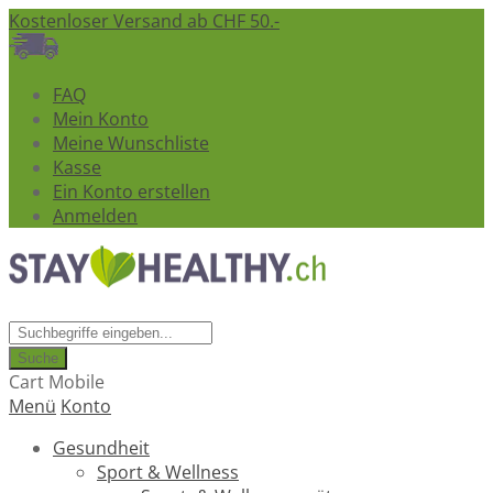
Kostenloser Versand ab CHF 50.-
FAQ
Mein Konto
Meine Wunschliste
Kasse
Ein Konto erstellen
Anmelden
Suche
Cart Mobile
Menü
Konto
Gesundheit
Sport & Wellness