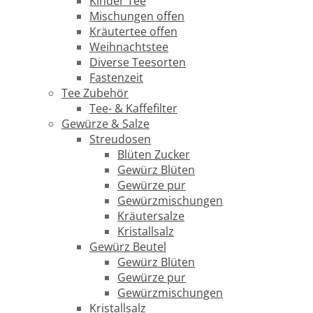
Kinder Tee
Mischungen offen
Kräutertee offen
Weihnachtstee
Diverse Teesorten
Fastenzeit
Tee Zubehör
Tee- & Kaffefilter
Gewürze & Salze
Streudosen
Blüten Zucker
Gewürz Blüten
Gewürze pur
Gewürzmischungen
Kräutersalze
Kristallsalz
Gewürz Beutel
Gewürz Blüten
Gewürze pur
Gewürzmischungen
Kristallsalz