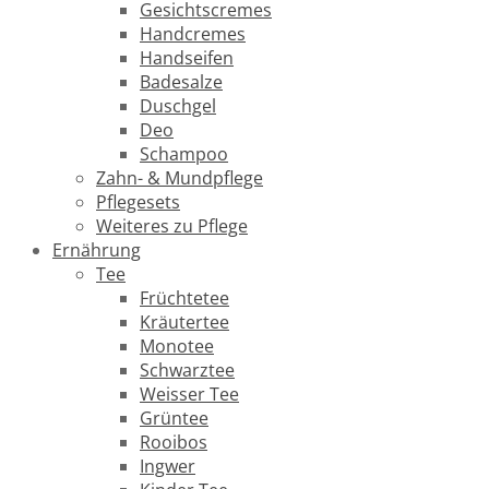
Gesichtscremes
Handcremes
Handseifen
Badesalze
Duschgel
Deo
Schampoo
Zahn- & Mundpflege
Pflegesets
Weiteres zu Pflege
Ernährung
Tee
Früchtetee
Kräutertee
Monotee
Schwarztee
Weisser Tee
Grüntee
Rooibos
Ingwer