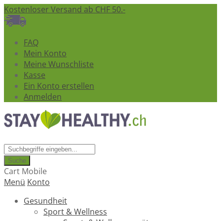
Kostenloser Versand ab CHF 50.-
FAQ
Mein Konto
Meine Wunschliste
Kasse
Ein Konto erstellen
Anmelden
Suche
Cart Mobile
Menü
Konto
Gesundheit
Sport & Wellness