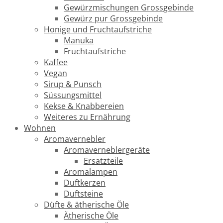
Gewürzmischungen Grossgebinde
Gewürz pur Grossgebinde
Honige und Fruchtaufstriche
Manuka
Fruchtaufstriche
Kaffee
Vegan
Sirup & Punsch
Süssungsmittel
Kekse & Knabbereien
Weiteres zu Ernährung
Wohnen
Aromavernebler
Aromaverneblergeräte
Ersatzteile
Aromalampen
Duftkerzen
Duftsteine
Düfte & ätherische Öle
Ätherische Öle