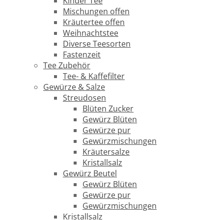
Kinder Tee
Mischungen offen
Kräutertee offen
Weihnachtstee
Diverse Teesorten
Fastenzeit
Tee Zubehör
Tee- & Kaffefilter
Gewürze & Salze
Streudosen
Blüten Zucker
Gewürz Blüten
Gewürze pur
Gewürzmischungen
Kräutersalze
Kristallsalz
Gewürz Beutel
Gewürz Blüten
Gewürze pur
Gewürzmischungen
Kristallsalz