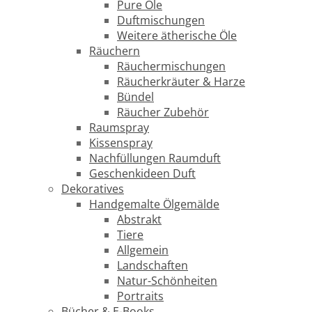
Pure Öle
Duftmischungen
Weitere ätherische Öle
Räuchern
Räuchermischungen
Räucherkräuter & Harze
Bündel
Räucher Zubehör
Raumspray
Kissenspray
Nachfüllungen Raumduft
Geschenkideen Duft
Dekoratives
Handgemalte Ölgemälde
Abstrakt
Tiere
Allgemein
Landschaften
Natur-Schönheiten
Portraits
Bücher & E-Books