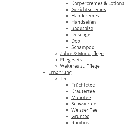
Körpercremes & Lotions
Gesichtscremes
Handcremes
Handseifen
Badesalze
Duschgel
Deo
Schampoo
Zahn- & Mundpflege
Pflegesets
Weiteres zu Pflege
Ernährung
Tee
Früchtetee
Kräutertee
Monotee
Schwarztee
Weisser Tee
Grüntee
Rooibos