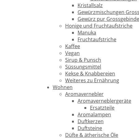
Kristallsalz
Gewürzmischungen Gross
Gewürz pur Grossgebind
Honige und Fruchtaufstriche
Manuka
Fruchtaufstriche
Kaffee
Vegan
Sirup & Punsch
Süssungsmittel
Kekse & Knabbereien
Weiteres zu Ernährung
Wohnen
Aromavernebler
Aromaverneblergeräte
Ersatzteile
Aromalampen
Duftkerzen
Duftsteine
Düfte & ätherische Öle