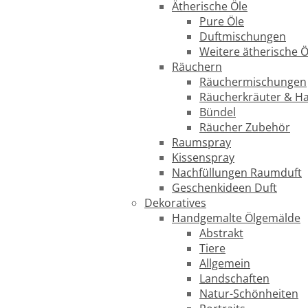
Ätherische Öle
Pure Öle
Duftmischungen
Weitere ätherische Ö
Räuchern
Räuchermischungen
Räucherkräuter & H
Bündel
Räucher Zubehör
Raumspray
Kissenspray
Nachfüllungen Raumduft
Geschenkideen Duft
Dekoratives
Handgemalte Ölgemälde
Abstrakt
Tiere
Allgemein
Landschaften
Natur-Schönheiten