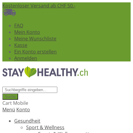
Kostenloser Versand ab CHF 50.-
FAQ
Mein Konto
Meine Wunschliste
Kasse
Ein Konto erstellen
Anmelden
Suche
Cart Mobile
Menü
Konto
Gesundheit
Sport & Wellness