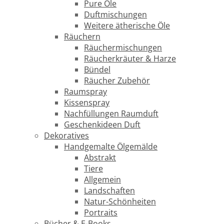
Pure Öle
Duftmischungen
Weitere ätherische Öle
Räuchern
Räuchermischungen
Räucherkräuter & Harze
Bündel
Räucher Zubehör
Raumspray
Kissenspray
Nachfüllungen Raumduft
Geschenkideen Duft
Dekoratives
Handgemalte Ölgemälde
Abstrakt
Tiere
Allgemein
Landschaften
Natur-Schönheiten
Portraits
Bücher & E-Books