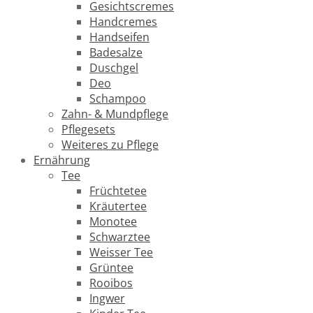
Gesichtscremes
Handcremes
Handseifen
Badesalze
Duschgel
Deo
Schampoo
Zahn- & Mundpflege
Pflegesets
Weiteres zu Pflege
Ernährung
Tee
Früchtetee
Kräutertee
Monotee
Schwarztee
Weisser Tee
Grüntee
Rooibos
Ingwer