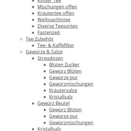
Kinder Tee
Mischungen offen
Kräutertee offen
Weihnachtstee
Diverse Teesorten
Fastenzeit
Tee Zubehör
Tee- & Kaffefilter
Gewürze & Salze
Streudosen
Blüten Zucker
Gewürz Blüten
Gewürze pur
Gewürzmischungen
Kräutersalze
Kristallsalz
Gewürz Beutel
Gewürz Blüten
Gewürze pur
Gewürzmischungen
Kristallsalz