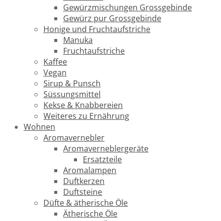
Gewürzmischungen Grossgebinde
Gewürz pur Grossgebinde
Honige und Fruchtaufstriche
Manuka
Fruchtaufstriche
Kaffee
Vegan
Sirup & Punsch
Süssungsmittel
Kekse & Knabbereien
Weiteres zu Ernährung
Wohnen
Aromavernebler
Aromaverneblergeräte
Ersatzteile
Aromalampen
Duftkerzen
Duftsteine
Düfte & ätherische Öle
Ätherische Öle