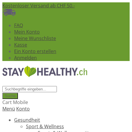
Kostenloser Versand ab CHF 50.-
FAQ
Mein Konto
Meine Wunschliste
Kasse
Ein Konto erstellen
Anmelden
Suche
Cart Mobile
Menü
Konto
Gesundheit
Sport & Wellness