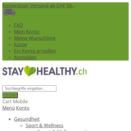
Kostenloser Versand ab CHF 50.-
FAQ
Mein Konto
Meine Wunschliste
Kasse
Ein Konto erstellen
Anmelden
Suche
Cart Mobile
Menü
Konto
Gesundheit
Sport & Wellness