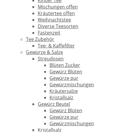
Kinder Tee
Mischungen offen
Kräutertee offen
Weihnachtstee
Diverse Teesorten
Fastenzeit
Tee Zubehör
Tee- & Kaffefilter
Gewürze & Salze
Streudosen
Blüten Zucker
Gewürz Blüten
Gewürze pur
Gewürzmischungen
Kräutersalze
Kristallsalz
Gewürz Beutel
Gewürz Blüten
Gewürze pur
Gewürzmischungen
Kristallsalz