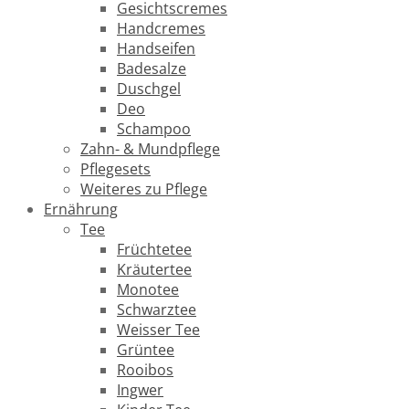
Gesichtscremes
Handcremes
Handseifen
Badesalze
Duschgel
Deo
Schampoo
Zahn- & Mundpflege
Pflegesets
Weiteres zu Pflege
Ernährung
Tee
Früchtetee
Kräutertee
Monotee
Schwarztee
Weisser Tee
Grüntee
Rooibos
Ingwer