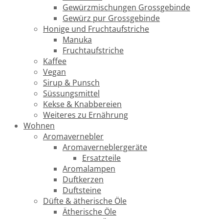
Gewürzmischungen Grossgebinde
Gewürz pur Grossgebinde
Honige und Fruchtaufstriche
Manuka
Fruchtaufstriche
Kaffee
Vegan
Sirup & Punsch
Süssungsmittel
Kekse & Knabbereien
Weiteres zu Ernährung
Wohnen
Aromavernebler
Aromaverneblergeräte
Ersatzteile
Aromalampen
Duftkerzen
Duftsteine
Düfte & ätherische Öle
Ätherische Öle