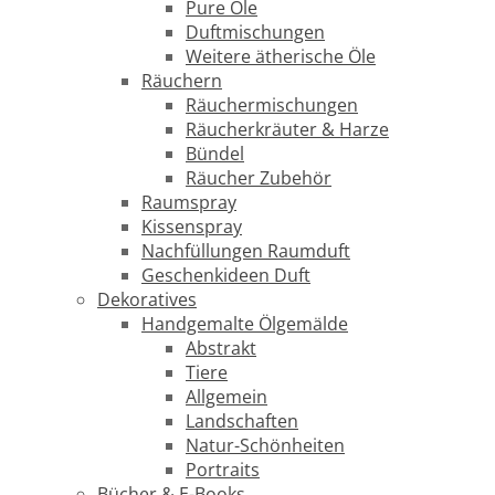
Pure Öle
Duftmischungen
Weitere ätherische Öle
Räuchern
Räuchermischungen
Räucherkräuter & Harze
Bündel
Räucher Zubehör
Raumspray
Kissenspray
Nachfüllungen Raumduft
Geschenkideen Duft
Dekoratives
Handgemalte Ölgemälde
Abstrakt
Tiere
Allgemein
Landschaften
Natur-Schönheiten
Portraits
Bücher & E-Books