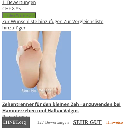
1
Bewertungen
CHF 8.85
In den Warenkorb
Zur Wunschliste hinzufügen
Zur Vergleichsliste
hinzufügen
Zehentrenner für den kleinen Zeh - anzuwenden bei
Hammerzehen und Hallux Valgus
Bewertung:
SEHR GUT
EICHNET
.org
127 Bewertungen
Hinweise
100%