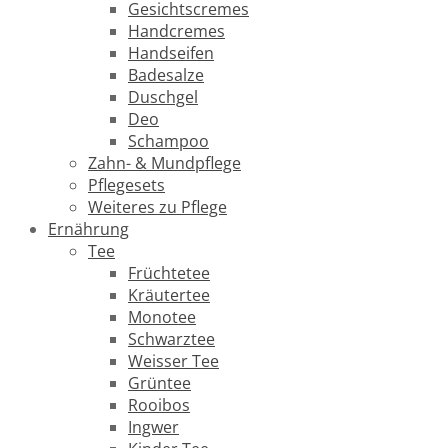
Gesichtscremes
Handcremes
Handseifen
Badesalze
Duschgel
Deo
Schampoo
Zahn- & Mundpflege
Pflegesets
Weiteres zu Pflege
Ernährung
Tee
Früchtetee
Kräutertee
Monotee
Schwarztee
Weisser Tee
Grüntee
Rooibos
Ingwer