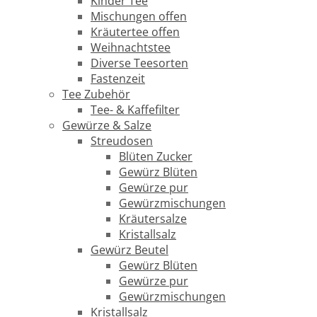
Kinder Tee
Mischungen offen
Kräutertee offen
Weihnachtstee
Diverse Teesorten
Fastenzeit
Tee Zubehör
Tee- & Kaffefilter
Gewürze & Salze
Streudosen
Blüten Zucker
Gewürz Blüten
Gewürze pur
Gewürzmischungen
Kräutersalze
Kristallsalz
Gewürz Beutel
Gewürz Blüten
Gewürze pur
Gewürzmischungen
Kristallsalz