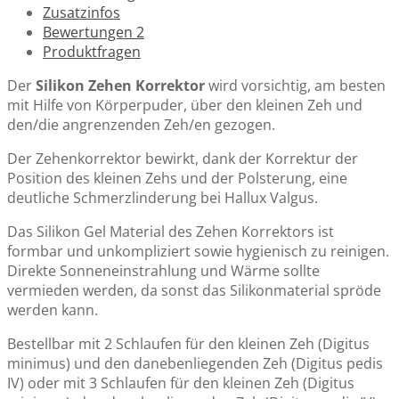
Zusatzinfos
Bewertungen
2
Produktfragen
Der
Silikon Zehen Korrektor
wird vorsichtig, am besten
Zehenspreizer aus Silikon - zur Korrektur bei
mit Hilfe von Körperpuder, über den kleinen Zeh und
Zehenfehlstellung und Hallux Valgus in Farbe Pink oder
den/die angrenzenden Zeh/en gezogen.
Weiss
CHF 12.50
Der Zehenkorrektor bewirkt, dank der Korrektur der
Position des kleinen Zehs und der Polsterung, eine
deutliche Schmerzlinderung bei Hallux Valgus.
Das Silikon Gel Material des Zehen Korrektors ist
Zehentrenner-Socken zur Entlastung bei Zehen- und
formbar und unkompliziert sowie hygienisch zu reinigen.
Fussschmerzen (ideal nachts anzuwenden) - Schwarz,
Direkte Sonneneinstrahlung und Wärme sollte
Rosa od. Weiss
vermieden werden, da sonst das Silikonmaterial spröde
ab:
CHF 25.00
werden kann.
Bestellbar mit 2 Schlaufen für den kleinen Zeh (Digitus
minimus) und den danebenliegenden Zeh (Digitus pedis
IV) oder mit 3 Schlaufen für den kleinen Zeh (Digitus
Zehenspreizer aus Silikon - Schmerzlinderung bei Hallux