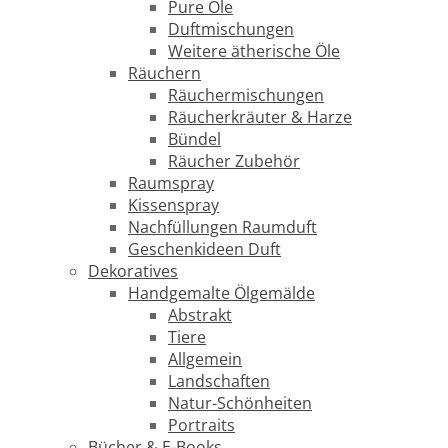
Pure Öle
Duftmischungen
Weitere ätherische Öle
Räuchern
Räuchermischungen
Räucherkräuter & Harze
Bündel
Räucher Zubehör
Raumspray
Kissenspray
Nachfüllungen Raumduft
Geschenkideen Duft
Dekoratives
Handgemalte Ölgemälde
Abstrakt
Tiere
Allgemein
Landschaften
Natur-Schönheiten
Portraits
Bücher & E-Books