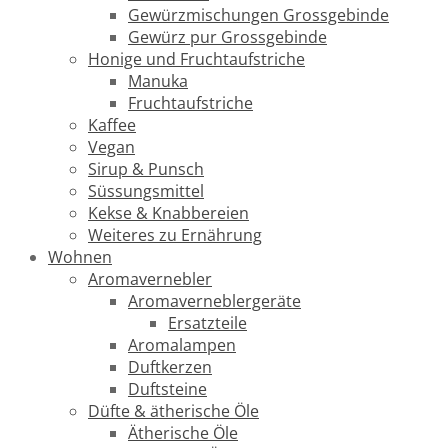
Gewürzmischungen Grossgebinde
Gewürz pur Grossgebinde
Honige und Fruchtaufstriche
Manuka
Fruchtaufstriche
Kaffee
Vegan
Sirup & Punsch
Süssungsmittel
Kekse & Knabbereien
Weiteres zu Ernährung
Wohnen
Aromavernebler
Aromaverneblergeräte
Ersatzteile
Aromalampen
Duftkerzen
Duftsteine
Düfte & ätherische Öle
Ätherische Öle