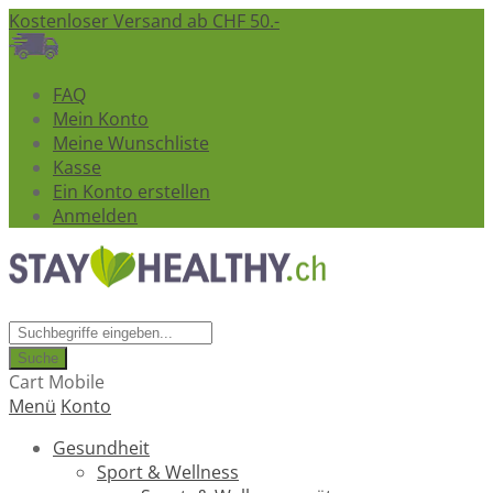
Kostenloser Versand ab CHF 50.-
FAQ
Mein Konto
Meine Wunschliste
Kasse
Ein Konto erstellen
Anmelden
Suche
Cart Mobile
Menü
Konto
Gesundheit
Sport & Wellness