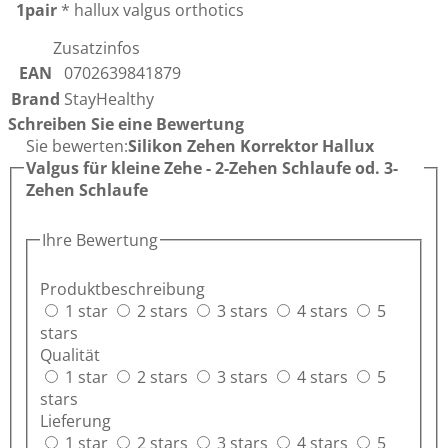
1pair
* hallux valgus orthotics
Zusatzinfos
EAN
0702639841879
Brand
StayHealthy
Schreiben Sie eine Bewertung
Sie bewerten:
Silikon Zehen Korrektor Hallux
Valgus für kleine Zehe - 2-Zehen Schlaufe od. 3-
Zehen Schlaufe
Ihre Bewertung
Produktbeschreibung
1 star
2 stars
3 stars
4 stars
5
stars
Qualität
1 star
2 stars
3 stars
4 stars
5
stars
Lieferung
1 star
2 stars
3 stars
4 stars
5