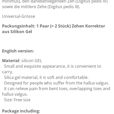
minimus), den danebenliegenden Zeh (Digitus pedis IV)
Valgus und Fussballen-Schmerz
sowie die mittlere Zehe (Digitus pedis III).
ab:
CHF 15.50
Universal-Grösse
Packungsinhalt: 1 Paar (= 2 Stück) Zehen Korrektor
aus Silikon Gel
Jelly Pflegemasken Pulverbeutel - mit Algin für eine
intensive Hydratation
ab:
CHF 2.50
English version:
Material
: silicon GEL
Small and exquisite appearance, it is convenient to
carry.
Zehenspreizer Grosser- & Mittlerer-Zehen
Silica gel material, it is soft and comfortable.
CHF 8.85
Designed for people who suffer from the hallux valgus.
It can relieve pain from bent toes, overlapping toes and
hallux valgus.
Size: Free size
Package including: