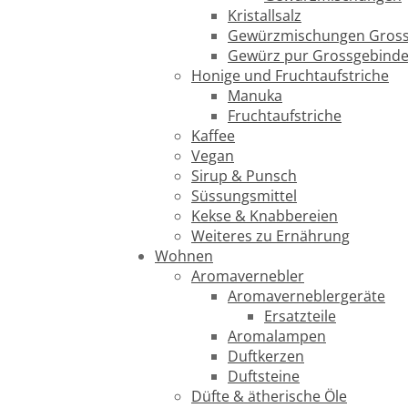
Kristallsalz
Gewürzmischungen Gross
Gewürz pur Grossgebind
Honige und Fruchtaufstriche
Manuka
Fruchtaufstriche
Kaffee
Vegan
Sirup & Punsch
Süssungsmittel
Kekse & Knabbereien
Weiteres zu Ernährung
Wohnen
Aromavernebler
Aromaverneblergeräte
Ersatzteile
Aromalampen
Duftkerzen
Duftsteine
Düfte & ätherische Öle