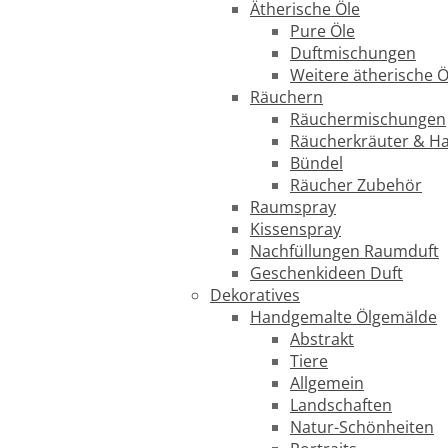
Ätherische Öle
Pure Öle
Duftmischungen
Weitere ätherische Ö
Räuchern
Räuchermischungen
Räucherkräuter & H
Bündel
Räucher Zubehör
Raumspray
Kissenspray
Nachfüllungen Raumduft
Geschenkideen Duft
Dekoratives
Handgemalte Ölgemälde
Abstrakt
Tiere
Allgemein
Landschaften
Natur-Schönheiten