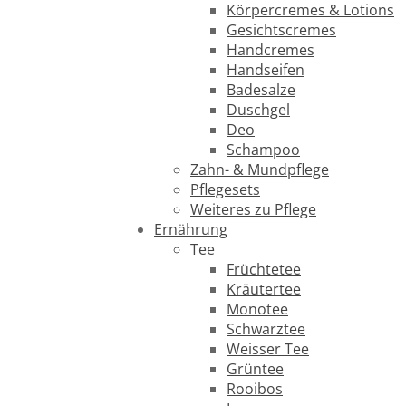
Körpercremes & Lotions
Gesichtscremes
Handcremes
Handseifen
Badesalze
Duschgel
Deo
Schampoo
Zahn- & Mundpflege
Pflegesets
Weiteres zu Pflege
Ernährung
Tee
Früchtetee
Kräutertee
Monotee
Schwarztee
Weisser Tee
Grüntee
Rooibos