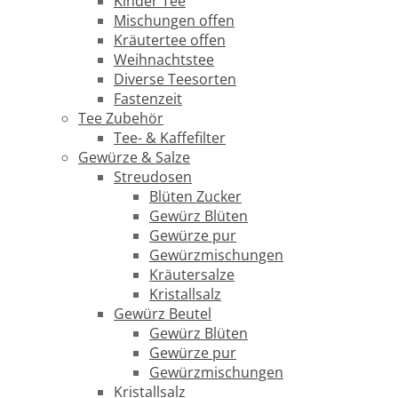
Kinder Tee
Mischungen offen
Kräutertee offen
Weihnachtstee
Diverse Teesorten
Fastenzeit
Tee Zubehör
Tee- & Kaffefilter
Gewürze & Salze
Streudosen
Blüten Zucker
Gewürz Blüten
Gewürze pur
Gewürzmischungen
Kräutersalze
Kristallsalz
Gewürz Beutel
Gewürz Blüten
Gewürze pur
Gewürzmischungen
Kristallsalz