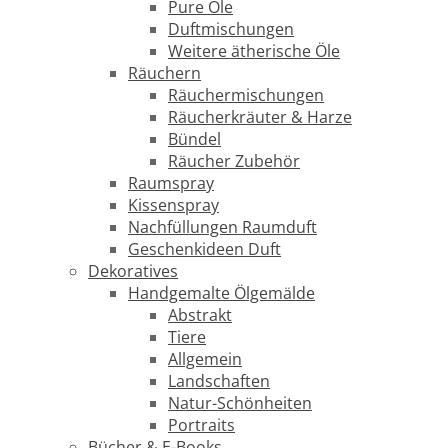
Pure Öle
Duftmischungen
Weitere ätherische Öle
Räuchern
Räuchermischungen
Räucherkräuter & Harze
Bündel
Räucher Zubehör
Raumspray
Kissenspray
Nachfüllungen Raumduft
Geschenkideen Duft
Dekoratives
Handgemalte Ölgemälde
Abstrakt
Tiere
Allgemein
Landschaften
Natur-Schönheiten
Portraits
Bücher & E-Books