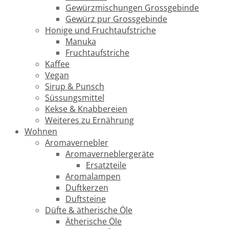
Gewürzmischungen Grossgebinde
Gewürz pur Grossgebinde
Honige und Fruchtaufstriche
Manuka
Fruchtaufstriche
Kaffee
Vegan
Sirup & Punsch
Süssungsmittel
Kekse & Knabbereien
Weiteres zu Ernährung
Wohnen
Aromavernebler
Aromaverneblergeräte
Ersatzteile
Aromalampen
Duftkerzen
Duftsteine
Düfte & ätherische Öle
Ätherische Öle