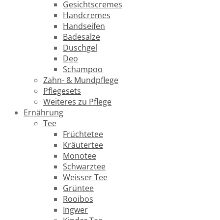
Gesichtscremes
Handcremes
Handseifen
Badesalze
Duschgel
Deo
Schampoo
Zahn- & Mundpflege
Pflegesets
Weiteres zu Pflege
Ernährung
Tee
Früchtetee
Kräutertee
Monotee
Schwarztee
Weisser Tee
Grüntee
Rooibos
Ingwer