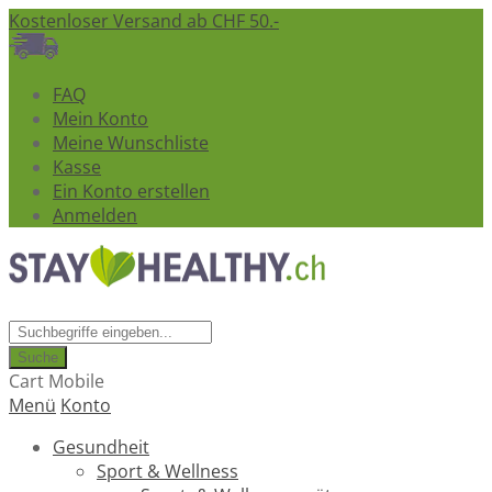
Kostenloser Versand ab CHF 50.-
FAQ
Mein Konto
Meine Wunschliste
Kasse
Ein Konto erstellen
Anmelden
Suche
Cart Mobile
Menü
Konto
Gesundheit
Sport & Wellness