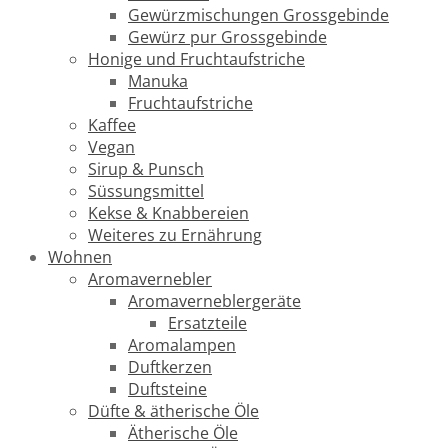
Gewürzmischungen Grossgebinde
Gewürz pur Grossgebinde
Honige und Fruchtaufstriche
Manuka
Fruchtaufstriche
Kaffee
Vegan
Sirup & Punsch
Süssungsmittel
Kekse & Knabbereien
Weiteres zu Ernährung
Wohnen
Aromavernebler
Aromaverneblergeräte
Ersatzteile
Aromalampen
Duftkerzen
Duftsteine
Düfte & ätherische Öle
Ätherische Öle