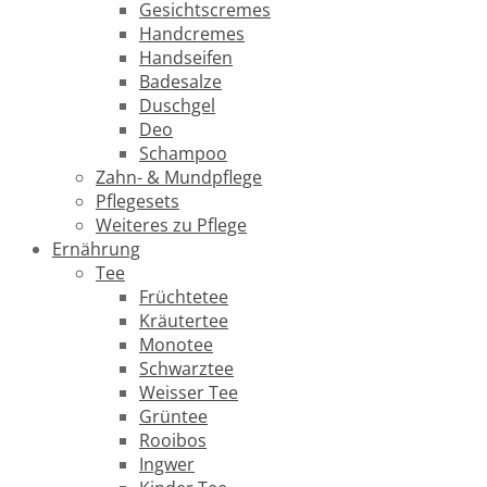
Gesichtscremes
Handcremes
Handseifen
Badesalze
Duschgel
Deo
Schampoo
Zahn- & Mundpflege
Pflegesets
Weiteres zu Pflege
Ernährung
Tee
Früchtetee
Kräutertee
Monotee
Schwarztee
Weisser Tee
Grüntee
Rooibos
Ingwer