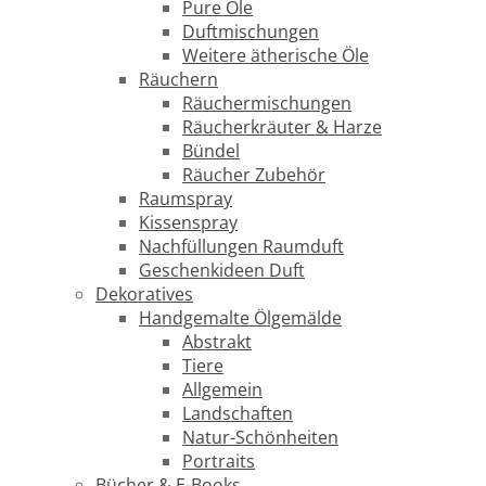
Pure Öle
Duftmischungen
Weitere ätherische Öle
Räuchern
Räuchermischungen
Räucherkräuter & Harze
Bündel
Räucher Zubehör
Raumspray
Kissenspray
Nachfüllungen Raumduft
Geschenkideen Duft
Dekoratives
Handgemalte Ölgemälde
Abstrakt
Tiere
Allgemein
Landschaften
Natur-Schönheiten
Portraits
Bücher & E-Books