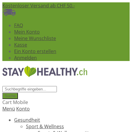
Kostenloser Versand ab CHF 50.-
FAQ
Mein Konto
Meine Wunschliste
Kasse
Ein Konto erstellen
Anmelden
Suche
Cart Mobile
Menü
Konto
Gesundheit
Sport & Wellness