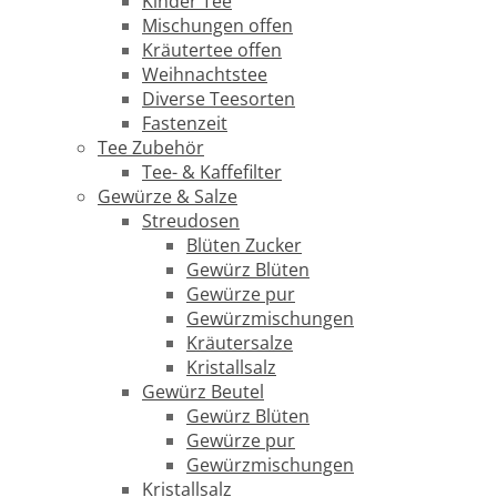
Kinder Tee
Mischungen offen
Kräutertee offen
Weihnachtstee
Diverse Teesorten
Fastenzeit
Tee Zubehör
Tee- & Kaffefilter
Gewürze & Salze
Streudosen
Blüten Zucker
Gewürz Blüten
Gewürze pur
Gewürzmischungen
Kräutersalze
Kristallsalz
Gewürz Beutel
Gewürz Blüten
Gewürze pur
Gewürzmischungen
Kristallsalz