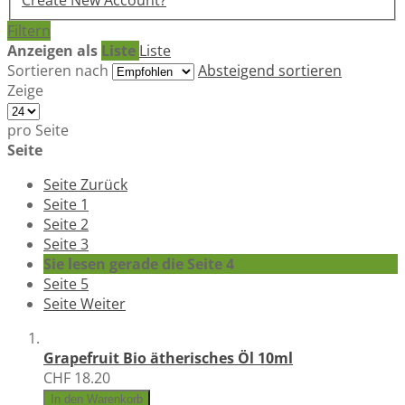
Create New Account?
Filtern
Anzeigen als
Liste
Liste
Sortieren nach
Absteigend sortieren
Zeige
pro Seite
Seite
Seite
Zurück
Seite
1
Seite
2
Seite
3
Sie lesen gerade die Seite
4
Seite
5
Seite
Weiter
Grapefruit Bio ätherisches Öl 10ml
CHF 18.20
In den Warenkorb