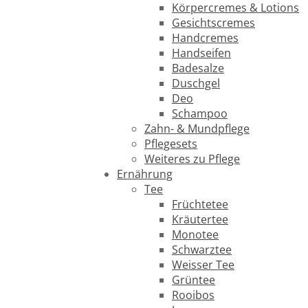
Körpercremes & Lotions
Gesichtscremes
Handcremes
Handseifen
Badesalze
Duschgel
Deo
Schampoo
Zahn- & Mundpflege
Pflegesets
Weiteres zu Pflege
Ernährung
Tee
Früchtetee
Kräutertee
Monotee
Schwarztee
Weisser Tee
Grüntee
Rooibos