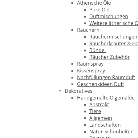
Ätherische Öle
Pure Öle
Duftmischungen
Weitere ätherische Ö
Räuchern
Räuchermischungen
Räucherkräuter & H
Bündel
Räucher Zubehör
Raumspray
Kissenspray
Nachfüllungen Raumduft
Geschenkideen Duft
Dekoratives
Handgemalte Ölgemälde
Abstrakt
Tiere
Allgemein
Landschaften
Natur-Schönheiten