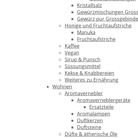
Kristallsalz
Gewürzmischungen Gross
Gewürz pur Grossgebind
Honige und Fruchtaufstriche
Manuka
Fruchtaufstriche
Kaffee
Vegan
Sirup & Punsch
Süssungsmittel
Kekse & Knabbereien
Weiteres zu Ernährung
Wohnen
Aromavernebler
Aromaverneblergeräte
Ersatzteile
Aromalampen
Duftkerzen
Duftsteine
Düfte & ätherische Öle