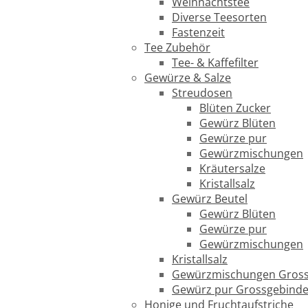
Weihnachtstee
Diverse Teesorten
Fastenzeit
Tee Zubehör
Tee- & Kaffefilter
Gewürze & Salze
Streudosen
Blüten Zucker
Gewürz Blüten
Gewürze pur
Gewürzmischungen
Kräutersalze
Kristallsalz
Gewürz Beutel
Gewürz Blüten
Gewürze pur
Gewürzmischungen
Kristallsalz
Gewürzmischungen Gross
Gewürz pur Grossgebind
Honige und Fruchtaufstriche