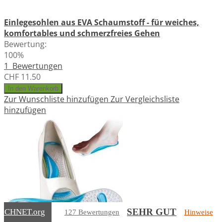
Einlegesohlen aus EVA Schaumstoff - für weiches,
komfortables und schmerzfreies Gehen
Bewertung:
100%
1
Bewertungen
CHF 11.50
In den Warenkorb
Zur Wunschliste hinzufügen
Zur Vergleichsliste
hinzufügen
SEHR GUT
EICHNET
.org
127 Bewertungen
Hinweise