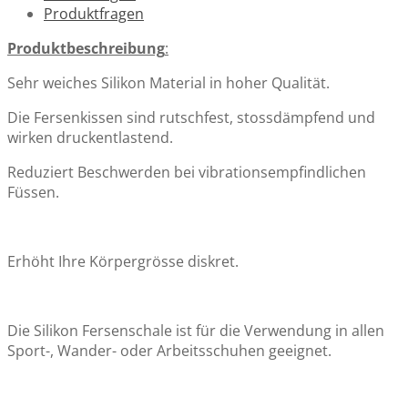
Produktfragen
Produktbeschreibung
:
3-in-1 Silikon Einlegesohlen, wirkt stützend,
schmerzlindern und belebend auf die Füsse - Grösse 36-
Sehr weiches Silikon Material in hoher Qualität.
37
CHF 8.50
Die Fersenkissen sind rutschfest, stossdämpfend und
wirken druckentlastend.
Reduziert Beschwerden bei vibrationsempfindlichen
Füssen.
Orthopädische Einlegesohlen aus Silikongel im Waben-
Design - stossdämpfend und stützend
CHF 11.50
Erhöht Ihre Körpergrösse diskret.
Die Silikon Fersenschale ist für die Verwendung in allen
Einlegesohle aus Memory Foam – mit Stütze für
Sport-, Wander- oder Arbeitsschuhen geeignet.
Fussbogen sowie Fersen-, und Vorfusskissen
CHF 10.90