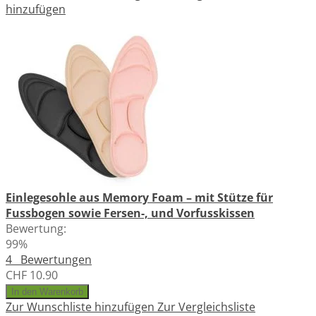
hinzufügen
Einlegesohle aus Memory Foam – mit Stütze für
Fussbogen sowie Fersen-, und Vorfusskissen
Bewertung:
99%
4
Bewertungen
CHF 10.90
In den Warenkorb
Zur Wunschliste hinzufügen
Zur Vergleichsliste