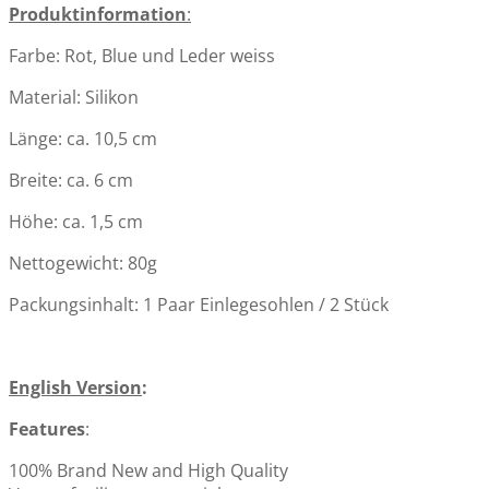
Produktinformation
:
Farbe: Rot, Blue und Leder weiss
Zehentrenner-Socken zur Entlastung bei Zehen- und
Material: Silikon
Fussschmerzen (ideal nachts anzuwenden) - Schwarz,
Rosa od. Weiss
Länge: ca. 10,5 cm
ab:
CHF 25.00
Breite: ca. 6 cm
Höhe: ca. 1,5 cm
Nettogewicht: 80g
Zehenspreizer aus Silikon - zur Korrektur bei
Zehenfehlstellung und Hallux Valgus in Farbe Pink oder
Packungsinhalt: 1 Paar Einlegesohlen / 2 Stück
Weiss
CHF 12.50
English Version
:
Features
:
100% Brand New and High Quality