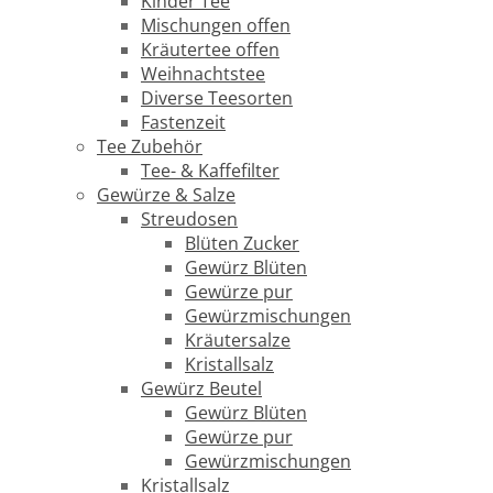
Kinder Tee
Mischungen offen
Kräutertee offen
Weihnachtstee
Diverse Teesorten
Fastenzeit
Tee Zubehör
Tee- & Kaffefilter
Gewürze & Salze
Streudosen
Blüten Zucker
Gewürz Blüten
Gewürze pur
Gewürzmischungen
Kräutersalze
Kristallsalz
Gewürz Beutel
Gewürz Blüten
Gewürze pur
Gewürzmischungen
Kristallsalz