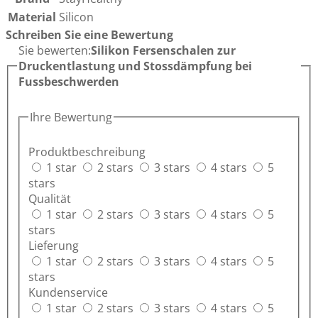
Material
Silicon
Schreiben Sie eine Bewertung
Sie bewerten:
Silikon Fersenschalen zur
Druckentlastung und Stossdämpfung bei
Fussbeschwerden
Ihre Bewertung
Produktbeschreibung
1 star
2 stars
3 stars
4 stars
5
stars
Qualität
1 star
2 stars
3 stars
4 stars
5
stars
Lieferung
1 star
2 stars
3 stars
4 stars
5
stars
Kundenservice
1 star
2 stars
3 stars
4 stars
5