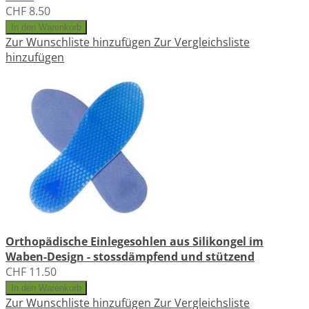
CHF 8.50
In den Warenkorb
Zur Wunschliste hinzufügen
Zur Vergleichsliste
hinzufügen
Orthopädische Einlegesohlen aus Silikongel im
Waben-Design - stossdämpfend und stützend
CHF 11.50
In den Warenkorb
Zur Wunschliste hinzufügen
Zur Vergleichsliste