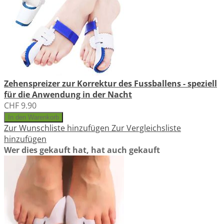
Zehenspreizer zur Korrektur des Fussballens - speziell
für die Anwendung in der Nacht
CHF 9.90
In den Warenkorb
Zur Wunschliste hinzufügen
Zur Vergleichsliste
hinzufügen
Wer dies gekauft hat, hat auch gekauft