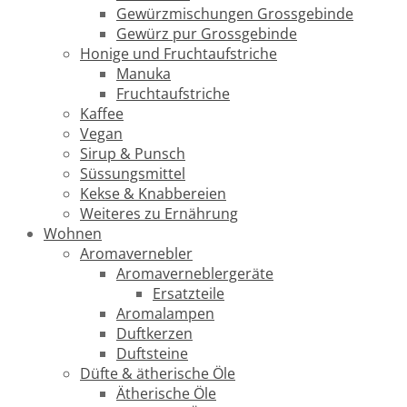
Gewürzmischungen Grossgebinde
Gewürz pur Grossgebinde
Honige und Fruchtaufstriche
Manuka
Fruchtaufstriche
Kaffee
Vegan
Sirup & Punsch
Süssungsmittel
Kekse & Knabbereien
Weiteres zu Ernährung
Wohnen
Aromavernebler
Aromaverneblergeräte
Ersatzteile
Aromalampen
Duftkerzen
Duftsteine
Düfte & ätherische Öle
Ätherische Öle