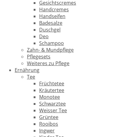
Gesichtscremes
Handcremes
Handseifen
Badesalze
Duschgel
Deo
Schampoo
Zahn- & Mundpflege
Pflegesets
Weiteres zu Pflege
Ernährung
Tee
Früchtetee
Kräutertee
Monotee
Schwarztee
Weisser Tee
Grüntee
Rooibos
Ingwer