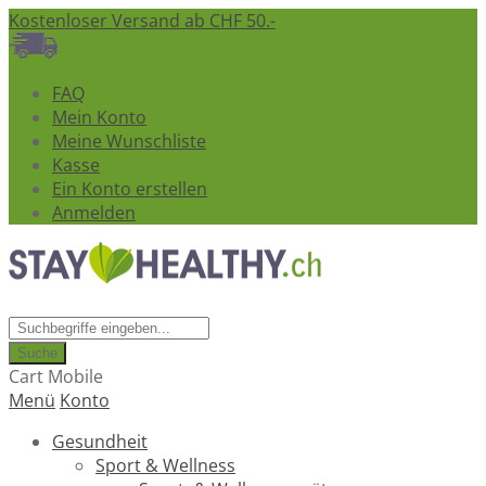
Kostenloser Versand ab CHF 50.-
FAQ
Mein Konto
Meine Wunschliste
Kasse
Ein Konto erstellen
Anmelden
Suche
Cart Mobile
Menü
Konto
Gesundheit
Sport & Wellness