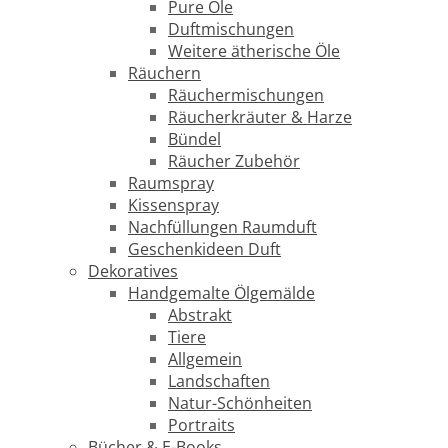
Pure Öle
Duftmischungen
Weitere ätherische Öle
Räuchern
Räuchermischungen
Räucherkräuter & Harze
Bündel
Räucher Zubehör
Raumspray
Kissenspray
Nachfüllungen Raumduft
Geschenkideen Duft
Dekoratives
Handgemalte Ölgemälde
Abstrakt
Tiere
Allgemein
Landschaften
Natur-Schönheiten
Portraits
Bücher & E-Books