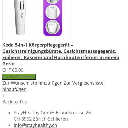
Keda 5-in-1 Körperpflegegerät –
Gesichtsreinigungsbürste, Gesichtsmassagegerät,
Epilierer, Rasierer und Hornhautentferner in einem
Gerät
CHF 65.00
In den Warenkorb
Zur Wunschliste hinzufügen
Zur Vergleichsliste
hinzufügen
↑
Back to Top
StayHealthy GmbH Brandstrasse 26
CH-8952 Zürich-Schlieren
info@stayhealthy.ch