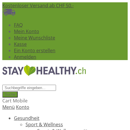
Kostenloser Versand ab CHF 50.-
FAQ
Mein Konto
Meine Wunschliste
Kasse
Ein Konto erstellen
Anmelden
Suche
Cart Mobile
Menü
Konto
Gesundheit
Sport & Wellness