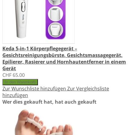
Keda 5-in-1 Körperpflegegerät –
Gesichtsreinigungsbürste, Gesichtsmassagegerät,
Epilierer, Rasierer und Hornhautentferner in einem
Gerät
CHF 65.00
In den Warenkorb
Zur Wunschliste hinzufügen
Zur Vergleichsliste
hinzufügen
Wer dies gekauft hat, hat auch gekauft