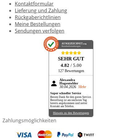
Kontaktformular
Lieferung und Zahlung
Rückgaberichtlinien
Meine Bestellungen
Sendungen verfolgen
AUSGEZEICHNET
.org
Kundenbewertungen
SEHR GUT
4.82
/ 5.00
127 Bewertungen
Alexandra
Hugentobler
30.04.2026
Mehr
Super schneller Service
Besten Dank für den guten Service.
Bestellung ist am nächsten Tag
bereits angekommen und netter
Kontakt am Telefon.
Hinweis zu den Bewertungen
Zahlungsmöglichkeiten