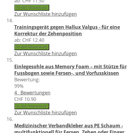
ab:
CHF 11.50
In den Warenkorb
Zur Wunschliste hinzufügen
Trainingsgerät gegen Hallux Valgus - für eine
Korrektur der Zehenposition
ab:
CHF 12.40
In den Warenkorb
Zur Wunschliste hinzufügen
Einlegesohle aus Memory Foam – mit Stütze für
Fussbogen sowie Fersen-, und Vorfusskissen
Bewertung:
99%
4
Bewertungen
CHF 10.90
In den Warenkorb
Zur Wunschliste hinzufügen
Medizinischer Verbandkleber aus PE Schaum -
multifunktionell für Fersen, Zehen oder Finger