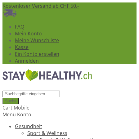
Kostenloser Versand ab CHF 50.-
FAQ
Mein Konto
Meine Wunschliste
Kasse
Ein Konto erstellen
Anmelden
Suche
Cart Mobile
Menü
Konto
Gesundheit
Sport & Wellness