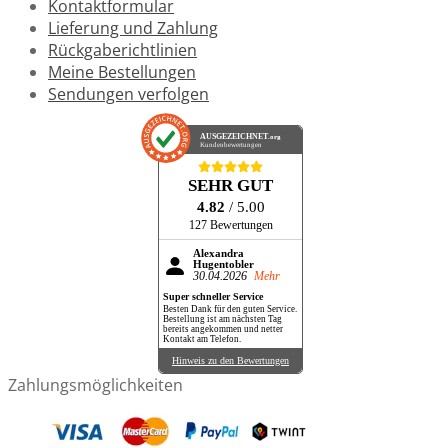
Kontaktformular
Lieferung und Zahlung
Rückgaberichtlinien
Meine Bestellungen
Sendungen verfolgen
AUSGEZEICHNET
.org
Kundenbewertungen
SEHR GUT
4.82
/ 5.00
127 Bewertungen
Alexandra
Hugentobler
30.04.2026
Mehr
Super schneller Service
Besten Dank für den guten Service.
Bestellung ist am nächsten Tag
bereits angekommen und netter
Kontakt am Telefon.
Hinweis zu den Bewertungen
Zahlungsmöglichkeiten