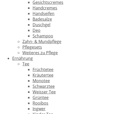
Gesichtscremes
Handcremes
Handseifen
Badesalze
Duschgel
Deo
Schampoo
Zahn- & Mundpflege
Pflegesets
Weiteres zu Pflege
Ernährung
Tee
Früchtetee
Kräutertee
Monotee
Schwarztee
Weisser Tee
Grüntee
Rooibos
Ingwer