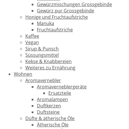
Gewürzmischungen Grossgebinde
Gewürz pur Grossgebinde
Honige und Fruchtaufstriche
Manuka
Fruchtaufstriche
Kaffee
Vegan
Sirup & Punsch
Süssungsmittel
Kekse & Knabbereien
Weiteres zu Ernährung
Wohnen
Aromavernebler
Aromaverneblergeräte
Ersatzteile
Aromalampen
Duftkerzen
Duftsteine
Düfte & ätherische Öle
Ätherische Öle