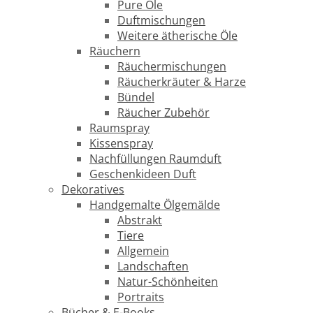
Pure Öle
Duftmischungen
Weitere ätherische Öle
Räuchern
Räuchermischungen
Räucherkräuter & Harze
Bündel
Räucher Zubehör
Raumspray
Kissenspray
Nachfüllungen Raumduft
Geschenkideen Duft
Dekoratives
Handgemalte Ölgemälde
Abstrakt
Tiere
Allgemein
Landschaften
Natur-Schönheiten
Portraits
Bücher & E-Books