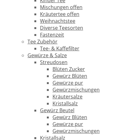
Kinder Tee
Mischungen offen
Kräutertee offen
Weihnachtstee
Diverse Teesorten
Fastenzeit
Tee Zubehör
Tee- & Kaffefilter
Gewürze & Salze
Streudosen
Blüten Zucker
Gewürz Blüten
Gewürze pur
Gewürzmischungen
Kräutersalze
Kristallsalz
Gewürz Beutel
Gewürz Blüten
Gewürze pur
Gewürzmischungen
Kristallsalz