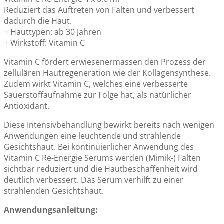
Reduziert das Auftreten von Falten und verbessert
dadurch die Haut.
Rührschüssel-Set für Jelly Pflegemasken – mit Spatel in 5
+ Hauttypen: ab 30 Jahren
Farben
+ Wirkstoff: Vitamin C
ab:
CHF 5.90
Regulärer Preis
CHF 5.90
Vitamin C fördert erwiesenermassen den Prozess der
zellulären Hautregeneration wie der Kollagensynthese.
Zudem wirkt Vitamin C, welches eine verbesserte
Sauerstoffaufnahme zur Folge hat, als natürlicher
Repair-Kur mit Kollagen und Elastin - 12 Ampullen x 3 ml
Antioxidant.
CHF 59.00
Diese Intensivbehandlung bewirkt bereits nach wenigen
Anwendungen eine leuchtende und strahlende
Gesichtshaut. Bei kontinuierlicher Anwendung des
Vitamin C Re-Energie Serums werden (Mimik-) Falten
sichtbar reduziert und die Hautbeschaffenheit wird
deutlich verbessert. Das Serum verhilft zu einer
strahlenden Gesichtshaut.
Anwendungsanleitung: