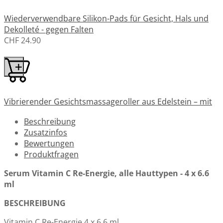
Wiederverwendbare Silikon-Pads für Gesicht, Hals und
Dekolleté - gegen Falten
CHF 24.90
Vibrierender Gesichtsmassageroller aus Edelstein – mit
Batterie
Beschreibung
CHF 24.50
Zusatzinfos
Bewertungen
Produktfragen
Serum Vitamin C Re-Energie, alle Hauttypen - 4 x 6.6
Jelly Pflegemasken Pulverbeutel - mit Algin für eine
ml
intensive Hydratation
ab:
CHF 2.50
BESCHREIBUNG
Vitamin C Re-Energie 4 x 6.6 ml