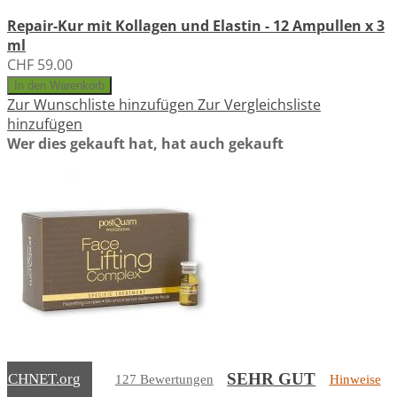
Repair-Kur mit Kollagen und Elastin - 12 Ampullen x 3
ml
CHF 59.00
In den Warenkorb
Zur Wunschliste hinzufügen
Zur Vergleichsliste
hinzufügen
Wer dies gekauft hat, hat auch gekauft
SEHR GUT
Face Lifting Complex - Bio-Sofort-Spannkraft - 12
EICHNET
.org
127 Bewertungen
Hinweise