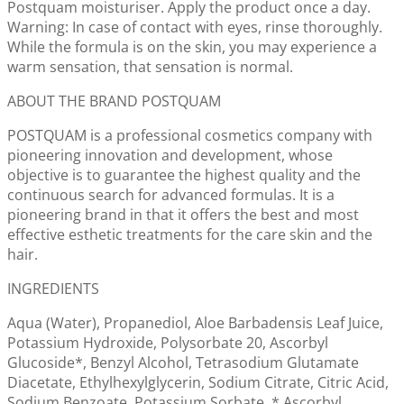
Postquam moisturiser. Apply the product once a day.
Warning: In case of contact with eyes, rinse thoroughly.
While the formula is on the skin, you may experience a
warm sensation, that sensation is normal.
ABOUT THE BRAND POSTQUAM
POSTQUAM is a professional cosmetics company with
pioneering innovation and development, whose
objective is to guarantee the highest quality and the
continuous search for advanced formulas. It is a
pioneering brand in that it offers the best and most
effective esthetic treatments for the care skin and the
hair.
INGREDIENTS
Aqua (Water), Propanediol, Aloe Barbadensis Leaf Juice,
Potassium Hydroxide, Polysorbate 20, Ascorbyl
Glucoside*, Benzyl Alcohol, Tetrasodium Glutamate
Diacetate, Ethylhexylglycerin, Sodium Citrate, Citric Acid,
Sodium Benzoate, Potassium Sorbate. * Ascorbyl