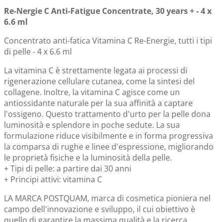
Re-Nergie C Anti-Fatigue Concentrate, 30 years + - 4 x
6.6 ml
Concentrato anti-fatica Vitamina C Re-Energie, tutti i tipi
di pelle - 4 x 6.6 ml
La vitamina C è strettamente legata ai processi di
rigenerazione cellulare cutanea, come la sintesi del
collagene. Inoltre, la vitamina C agisce come un
antiossidante naturale per la sua affinità a captare
l'ossigeno. Questo trattamento d'urto per la pelle dona
luminosità e splendore in poche sedute. La sua
formulazione riduce visibilmente e in forma progressiva
la comparsa di rughe e linee d'espressione, migliorando
le proprietà fisiche e la luminosità della pelle.
+ Tipi di pelle: a partire dai 30 anni
+ Principi attivi: vitamina C
LA MARCA POSTQUAM, marca di cosmetica pioniera nel
campo dell'innovazione e sviluppo, il cui obiettivo è
quello di garantire la massima qualità e la ricerca