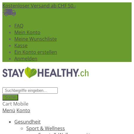
Kostenloser Versand ab CHF 50.-
FAQ
Mein Konto
Meine Wunschliste
Kasse
Ein Konto erstellen
Anmelden
Suche
Cart Mobile
Menü
Konto
Gesundheit
Sport & Wellness