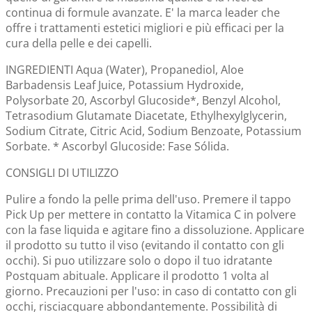
continua di formule avanzate. E' la marca leader che
offre i trattamenti estetici migliori e più efficaci per la
cura della pelle e dei capelli.
INGREDIENTI Aqua (Water), Propanediol, Aloe
Barbadensis Leaf Juice, Potassium Hydroxide,
Polysorbate 20, Ascorbyl Glucoside*, Benzyl Alcohol,
Tetrasodium Glutamate Diacetate, Ethylhexylglycerin,
Sodium Citrate, Citric Acid, Sodium Benzoate, Potassium
Sorbate. * Ascorbyl Glucoside: Fase Sólida.
CONSIGLI DI UTILIZZO
Pulire a fondo la pelle prima dell'uso. Premere il tappo
Pick Up per mettere in contatto la Vitamica C in polvere
con la fase liquida e agitare fino a dissoluzione. Applicare
il prodotto su tutto il viso (evitando il contatto con gli
occhi). Si puo utilizzare solo o dopo il tuo idratante
Postquam abituale. Applicare il prodotto 1 volta al
giorno. Precauzioni per l'uso: in caso di contatto con gli
occhi, risciacquare abbondantemente. Possibilità di