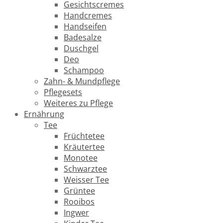
Gesichtscremes
Handcremes
Handseifen
Badesalze
Duschgel
Deo
Schampoo
Zahn- & Mundpflege
Pflegesets
Weiteres zu Pflege
Ernährung
Tee
Früchtetee
Kräutertee
Monotee
Schwarztee
Weisser Tee
Grüntee
Rooibos
Ingwer