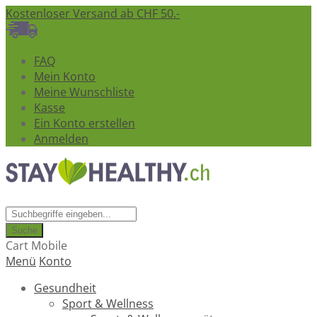
Kostenloser Versand ab CHF 50.-
FAQ
Mein Konto
Meine Wunschliste
Kasse
Ein Konto erstellen
Anmelden
Suche
Cart Mobile
Menü
Konto
Gesundheit
Sport & Wellness