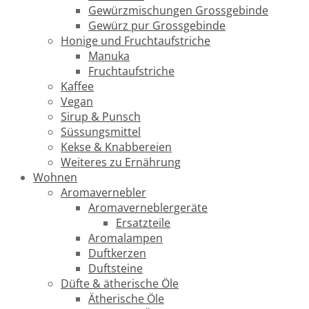
Gewürzmischungen Grossgebinde
Gewürz pur Grossgebinde
Honige und Fruchtaufstriche
Manuka
Fruchtaufstriche
Kaffee
Vegan
Sirup & Punsch
Süssungsmittel
Kekse & Knabbereien
Weiteres zu Ernährung
Wohnen
Aromavernebler
Aromaverneblergeräte
Ersatzteile
Aromalampen
Duftkerzen
Duftsteine
Düfte & ätherische Öle
Ätherische Öle