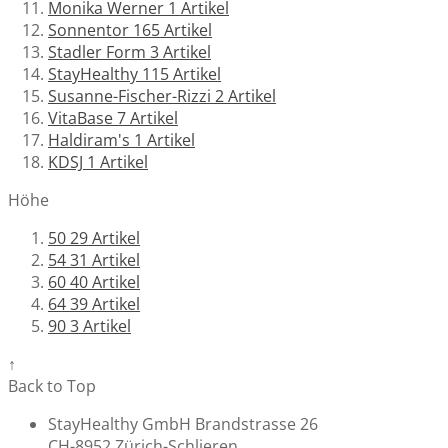
Monika Werner
1
Artikel
Sonnentor
165
Artikel
Stadler Form
3
Artikel
StayHealthy
115
Artikel
Susanne-Fischer-Rizzi
2
Artikel
VitaBase
7
Artikel
Haldiram's
1
Artikel
KDSJ
1
Artikel
Höhe
50
29
Artikel
54
31
Artikel
60
40
Artikel
64
39
Artikel
90
3
Artikel
↑
Back to Top
StayHealthy GmbH Brandstrasse 26
CH-8952 Zürich-Schlieren