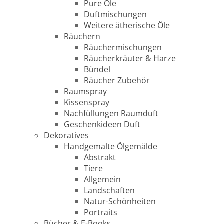
Pure Öle
Duftmischungen
Weitere ätherische Öle
Räuchern
Räuchermischungen
Räucherkräuter & Harze
Bündel
Räucher Zubehör
Raumspray
Kissenspray
Nachfüllungen Raumduft
Geschenkideen Duft
Dekoratives
Handgemalte Ölgemälde
Abstrakt
Tiere
Allgemein
Landschaften
Natur-Schönheiten
Portraits
Bücher & E-Books