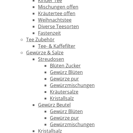
Kinder Tee
Mischungen offen
Kräutertee offen
Weihnachtstee
Diverse Teesorten
Fastenzeit
Tee Zubehör
Tee- & Kaffefilter
Gewürze & Salze
Streudosen
Blüten Zucker
Gewürz Blüten
Gewürze pur
Gewürzmischungen
Kräutersalze
Kristallsalz
Gewürz Beutel
Gewürz Blüten
Gewürze pur
Gewürzmischungen
Kristallsalz