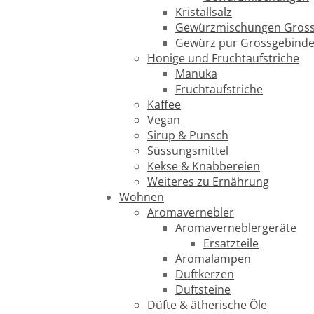
Kristallsalz
Gewürzmischungen Gross
Gewürz pur Grossgebind
Honige und Fruchtaufstriche
Manuka
Fruchtaufstriche
Kaffee
Vegan
Sirup & Punsch
Süssungsmittel
Kekse & Knabbereien
Weiteres zu Ernährung
Wohnen
Aromavernebler
Aromaverneblergeräte
Ersatzteile
Aromalampen
Duftkerzen
Duftsteine
Düfte & ätherische Öle